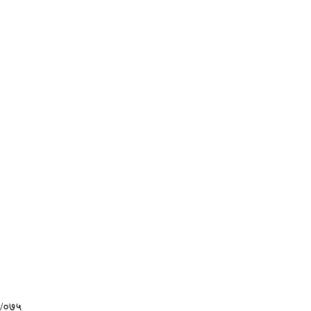
४/०७५