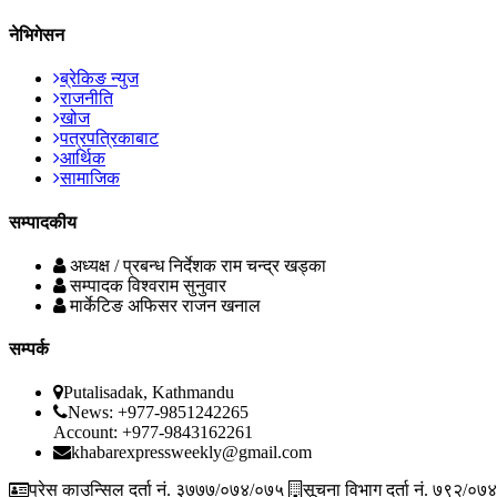
नेभिगेसन
ब्रेकिङ न्युज
राजनीति
खोज
पत्रपत्रिकाबाट
आर्थिक
सामाजिक
सम्पादकीय
अध्यक्ष / प्रबन्ध निर्देशक
राम चन्द्र खड्का
सम्पादक
विश्वराम सुनुवार
मार्केटिङ अफिसर
राजन खनाल
सम्पर्क
Putalisadak, Kathmandu
News: +977-9851242265
Account: +977-9843162261
khabarexpressweekly@gmail.com
प्रेस काउन्सिल दर्ता नं. ३७७७/०७४/०७५
सूचना विभाग दर्ता नं. ७९२/०७