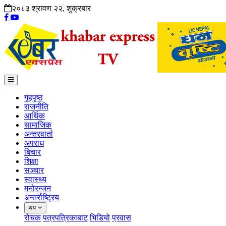
२०८३ श्रावण २२, शुक्रबार
गृहपृष्ठ
राजनीति
आर्थिक
सामाजिक
अन्तरवार्ता
अपराध
बिचार
शिक्षा
सञ्चार
स्वास्थ्य
मनोरन्जन
अन्तर्राष्ट्रिय
थप
रोचक
पत्रपत्रिकाबाट
भिडियो
प्रवास