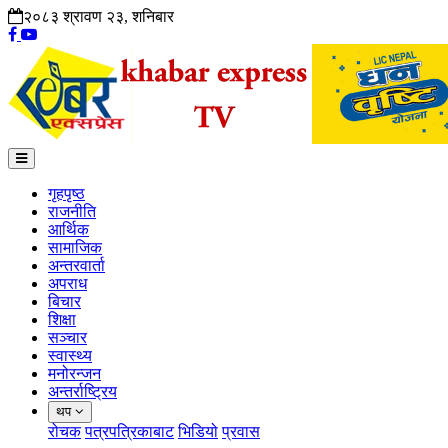
२०८३ श्रावण २३, शनिबार
गृहपृष्ठ
राजनीति
आर्थिक
सामाजिक
अन्तरवार्ता
अपराध
बिचार
शिक्षा
सञ्चार
स्वास्थ्य
मनोरन्जन
अन्तर्राष्ट्रिय
थप
रोचक
पत्रपत्रिकाबाट
भिडियो
प्रवास