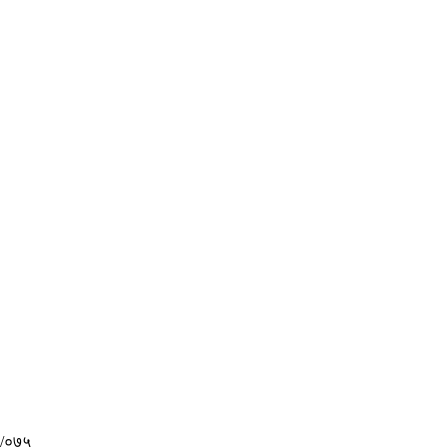
४/०७५