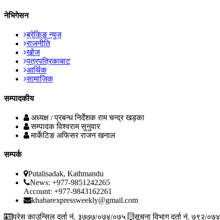
नेभिगेसन
ब्रेकिङ न्युज
राजनीति
खोज
पत्रपत्रिकाबाट
आर्थिक
सामाजिक
सम्पादकीय
अध्यक्ष / प्रबन्ध निर्देशक
राम चन्द्र खड्का
सम्पादक
विश्वराम सुनुवार
मार्केटिङ अफिसर
राजन खनाल
सम्पर्क
Putalisadak, Kathmandu
News: +977-9851242265
Account: +977-9843162261
khabarexpressweekly@gmail.com
प्रेस काउन्सिल दर्ता नं. ३७७७/०७४/०७५
सूचना विभाग दर्ता नं. ७९२/०७