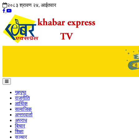
२०८३ श्रावण २४, आईतवार
गृहपृष्ठ
राजनीति
आर्थिक
सामाजिक
अन्तरवार्ता
अपराध
बिचार
शिक्षा
सञ्चार