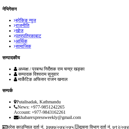
नेभिगेसन
ब्रेकिङ न्युज
राजनीति
खोज
पत्रपत्रिकाबाट
आर्थिक
सामाजिक
सम्पादकीय
अध्यक्ष / प्रबन्ध निर्देशक
राम चन्द्र खड्का
सम्पादक
विश्वराम सुनुवार
मार्केटिङ अफिसर
राजन खनाल
सम्पर्क
Putalisadak, Kathmandu
News: +977-9851242265
Account: +977-9843162261
khabarexpressweekly@gmail.com
प्रेस काउन्सिल दर्ता नं. ३७७७/०७४/०७५
सूचना विभाग दर्ता नं. ७९२/०७