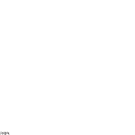
४/०७५