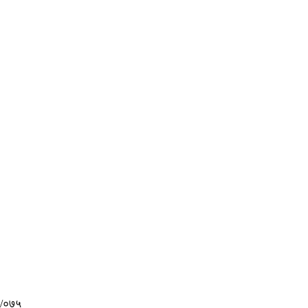
४/०७५