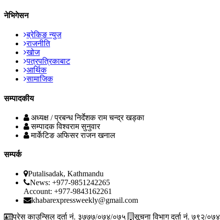
नेभिगेसन
ब्रेकिङ न्युज
राजनीति
खोज
पत्रपत्रिकाबाट
आर्थिक
सामाजिक
सम्पादकीय
अध्यक्ष / प्रबन्ध निर्देशक
राम चन्द्र खड्का
सम्पादक
विश्वराम सुनुवार
मार्केटिङ अफिसर
राजन खनाल
सम्पर्क
Putalisadak, Kathmandu
News: +977-9851242265
Account: +977-9843162261
khabarexpressweekly@gmail.com
प्रेस काउन्सिल दर्ता नं. ३७७७/०७४/०७५
सूचना विभाग दर्ता नं. ७९२/०७