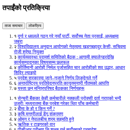
तपाईंको प्रतिक्रिया
ताजा समाचार
लोकप्रिय
१
दुर्गा र धवलले गठन गरे नयाँ पार्टी, सर्वोच्च नेता प्रसाईं, अध्यक्षमा
जबरा
२
विश्वविद्यालय अनुदान आयोगको नेतृत्वमा खड्गबहादुर केसी, सचिवमा
रोजी श्रेष्ठ नियुक्त
३
कार्यव्यवस्था परामर्श समितिको बैठक : आगामी क्यालेन्डरदेखि
कार्यसम्पादनका विषयसम्म छलफल
४
कीर्तिमानी आरोही निर्मल पुर्जासहित चार आरोहीको शव उद्धार, आधार
शिविर ल्याइयो
५
प्रदेश सरकारमा जाने–नजाने निर्णय लिङ्देनले गर्ने
६
अन्तर्राष्ट्रिय प्रतिवेदनप्रति कानूनमन्त्री गौतमको आपत्ति
७
यस्ता छन् मन्त्रिपरिषद् बैठकका निर्णयहरू
१
सेन्चुरी बैंकका केही कर्मचारीले नक्कली प्रोक्सी दर्ता गराएको भन्दै
उजुरीः मध्यरातमा बैंक प्रबेश गरेका थिए पाँच कर्मचारी
२
बीमा के हो र किन गर्ने ?
३
कृषि मन्त्रीलाई डेंगू संक्रमण
४
ओमन र नेपालबीच श्रम सहमति हुने
५
ऋतिक र टाइगरको वार
६
पीसीआर परीक्षण निःशुल्क गर्न सर्वोच्चको परमादेश