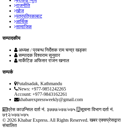
ब्रेकिङ न्युज
राजनीति
खोज
पत्रपत्रिकाबाट
आर्थिक
सामाजिक
सम्पादकीय
अध्यक्ष / प्रबन्ध निर्देशक
राम चन्द्र खड्का
सम्पादक
विश्वराम सुनुवार
मार्केटिङ अफिसर
राजन खनाल
सम्पर्क
Putalisadak, Kathmandu
News: +977-9851242265
Account: +977-9843162261
khabarexpressweekly@gmail.com
प्रेस काउन्सिल दर्ता नं. ३७७७/०७४/०७५
सूचना विभाग दर्ता नं.
७९२/०७४/०७५
© 2026 Khabar Express. All Rights Reserved.
खबर एक्सप्रेसद्वारा
संचालित