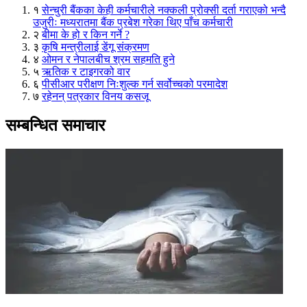
१
सेन्चुरी बैंकका केही कर्मचारीले नक्कली प्रोक्सी दर्ता गराएको भन्दै
उजुरीः मध्यरातमा बैंक प्रबेश गरेका थिए पाँच कर्मचारी
२
बीमा के हो र किन गर्ने ?
३
कृषि मन्त्रीलाई डेंगू संक्रमण
४
ओमन र नेपालबीच श्रम सहमति हुने
५
ऋतिक र टाइगरको वार
६
पीसीआर परीक्षण निःशुल्क गर्न सर्वोच्चको परमादेश
७
रहेनन् पत्रकार विनय कसजू
सम्बन्धित समाचार