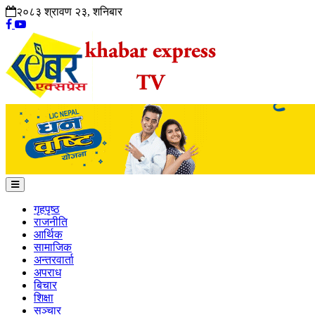
२०८३ श्रावण २३, शनिबार
गृहपृष्ठ
राजनीति
आर्थिक
सामाजिक
अन्तरवार्ता
अपराध
बिचार
शिक्षा
सञ्चार