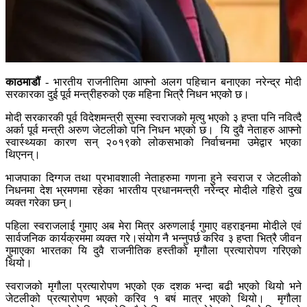
काठमाडौं
- भारतीय राजनीतिमा आफ्नो अलग पहिचान बनाएका नरेन्द्र मोदी
सरकारका दुई पूर्व मन्त्रीहरुको एक महिना भित्रै निधन भएको छ।
मोदी सरकारकी पूर्व विदेशमन्त्री सुस्मा स्वराजको मृत्यु भएको ३ हप्ता पनि नवित्दै
अर्का पूर्व मन्त्री अरुण जेटलीको पनि निधन भएको छ। यि दुवै नेताहरु आफ्नो
स्वास्थ्यका कारण सन् २०१९को लोकसभाको निर्वाचनमा उमेद्वार भएका
थिएनन्।
भाजपाका दिग्गज तथा प्रभावशाली नेताहरुमा गणना हुने स्वराज र जेटलीको
निधनमा देश भ्रमणमा रहेका भारतीय प्रधानमन्त्री नरेन्द्र मोदीले गहिरो दुख
व्यक्त गरेका छन्।
पहिला स्वराजलाई गुमाए अब मेरा मित्र अरुणलाई गुमाए वहराइनमा मोदीले एवं
सार्वजनिक कार्यक्रममा व्यक्त गरे।संयोग नै भन्नुपर्छ करिव ३ हप्ता भित्रै जीवन
गुमाएका भारतका यि दुवै राजनीतिक हस्तीको मृगौला प्रत्यारोपण गरिएको
थियो।
स्वराजको मृगौला प्रत्यारोपण भएको एक दशक भन्दा बढी भएको थियो भने
जेटलीको प्रत्यारोपण भएको करिव १ बर्ष मात्र भएको थियो। मृगौला