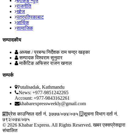
ब्रेकिङ न्युज
राजनीति
खोज
पत्रपत्रिकाबाट
आर्थिक
सामाजिक
सम्पादकीय
अध्यक्ष / प्रबन्ध निर्देशक
राम चन्द्र खड्का
सम्पादक
विश्वराम सुनुवार
मार्केटिङ अफिसर
राजन खनाल
सम्पर्क
Putalisadak, Kathmandu
News: +977-9851242265
Account: +977-9843162261
khabarexpressweekly@gmail.com
प्रेस काउन्सिल दर्ता नं. ३७७७/०७४/०७५
सूचना विभाग दर्ता नं.
७९२/०७४/०७५
© 2026 Khabar Express. All Rights Reserved.
खबर एक्सप्रेसद्वारा
संचालित