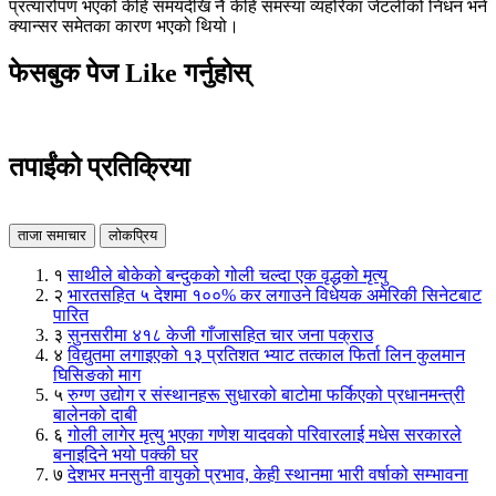
प्रत्यारोपण भएको केहि समयदेखि नै केहि समस्या व्यहोरेका जेटलीको निधन भने
क्यान्सर समेतका कारण भएको थियो।
फेसबुक पेज Like गर्नुहोस्
तपाईंको प्रतिक्रिया
ताजा समाचार
लोकप्रिय
१
साथीले बोकेको बन्दुकको गोली चल्दा एक वृद्धको मृत्यु
२
भारतसहित ५ देशमा १००% कर लगाउने विधेयक अमेरिकी सिनेटबाट
पारित
३
सुनसरीमा ४१८ केजी गाँजासहित चार जना पक्राउ
४
विद्युतमा लगाइएको १३ प्रतिशत भ्याट तत्काल फिर्ता लिन कुलमान
घिसिङको माग
५
रुग्ण उद्योग र संस्थानहरू सुधारको बाटोमा फर्किएको प्रधानमन्त्री
बालेनको दाबी
६
गोली लागेर मृत्यु भएका गणेश यादवको परिवारलाई मधेस सरकारले
बनाइदिने भयो पक्की घर
७
देशभर मनसुनी वायुको प्रभाव, केही स्थानमा भारी वर्षाको सम्भावना