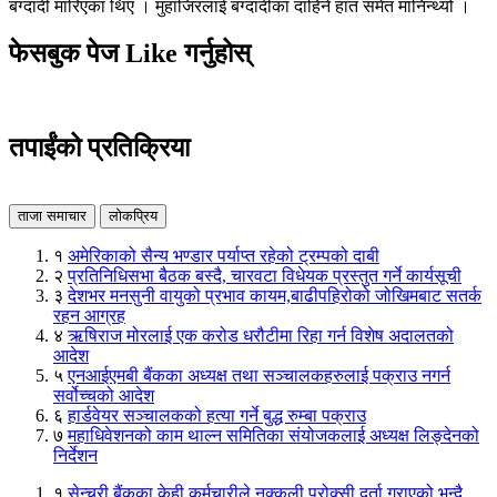
बग्दादी मारिएका थिए । मुहाजिरलाई बग्दादीका दाहिने हात समेत मानिन्थ्यो ।
फेसबुक पेज Like गर्नुहोस्
तपाईंको प्रतिक्रिया
ताजा समाचार
लोकप्रिय
१
अमेरिकाको सैन्य भण्डार पर्याप्त रहेको ट्रम्पको दाबी
२
प्रतिनिधिसभा बैठक बस्दै, चारवटा विधेयक प्रस्तुत गर्ने कार्यसूची
३
देशभर मनसुनी वायुको प्रभाव कायम,बाढीपहिरोको जोखिमबाट सतर्क
रहन आग्रह
४
ऋषिराज मोरलाई एक करोड धरौटीमा रिहा गर्न विशेष अदालतको
आदेश
५
एनआईएमबी बैंकका अध्यक्ष तथा सञ्चालकहरुलाई पक्राउ नगर्न
सर्वोच्चको आदेश
६
हार्डवेयर सञ्चालकको हत्या गर्ने बुद्ध रुम्बा पक्राउ
७
महाधिवेशनको काम थाल्न समितिका संयोजकलाई अध्यक्ष लिङ्देनको
निर्देशन
१
सेन्चुरी बैंकका केही कर्मचारीले नक्कली प्रोक्सी दर्ता गराएको भन्दै