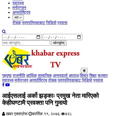
स्वास्थ्य
मनोरन्जन
अन्तर्राष्ट्रिय
थप
रोचक
पत्रपत्रिकाबाट
भिडियो
प्रवास
खोज्नुहोस्
गृहपृष्ठ
राजनीति
आर्थिक
सामाजिक
अन्तरवार्ता
अपराध
बिचार
शिक्षा
सञ्चार
स्वास्थ्य
मनोरन्जन
अन्तर्राष्ट्रिय
रोचक
पत्रपत्रिकाबाट
भिडियो
प्रवास
आईएसलाई अर्को झड्काः प्रमुख नेता मारिएको
केहीघण्टामै प्रवक्ता पनि गुमायो
खबर एक्सप्रेस
कार्तिक ११, २०७६
७२८