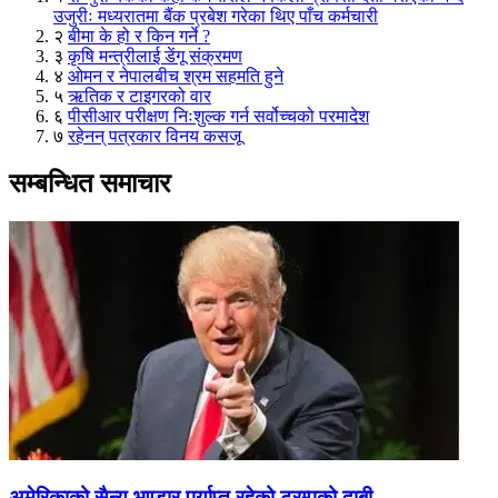
उजुरीः मध्यरातमा बैंक प्रबेश गरेका थिए पाँच कर्मचारी
२
बीमा के हो र किन गर्ने ?
३
कृषि मन्त्रीलाई डेंगू संक्रमण
४
ओमन र नेपालबीच श्रम सहमति हुने
५
ऋतिक र टाइगरको वार
६
पीसीआर परीक्षण निःशुल्क गर्न सर्वोच्चको परमादेश
७
रहेनन् पत्रकार विनय कसजू
सम्बन्धित समाचार
अमेरिकाको सैन्य भण्डार पर्याप्त रहेको ट्रम्पको दाबी