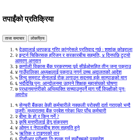
तपाईंको प्रतिक्रिया
ताजा समाचार
लोकप्रिय
१
देउवालाई धरपकड गरिए कांग्रेसले प्रतिवाद गर्छ : शशांक कोइराला
२
इन्टर्न चिकित्सक हरिजन र सरकारबीच सहमति, ४ दिनपछि टुट्यो
आमरण अनसन
३
कर्णाली विकास बैंक प्रकरणमा पूर्व सीईओसहित तीन जना पक्राउ
४
गाउँपालिका अध्यक्षलाई पक्राउ नगर्न उच्च अदालतको आदेश
५
हिन्दु सम्राट सेनालाई रोक लगाउन सदनमा हर्क साम्पाङको माग
६
भदौदेखि पुनः आन्दोलनमा उत्रने शिक्षक महासंघको घोषणा
७
प्रधानमन्त्रीको अभिव्यक्ति सच्याउनुपर्ने माग गर्दै विपक्षीको पुनः
अवरोध
१
सेन्चुरी बैंकका केही कर्मचारीले नक्कली प्रोक्सी दर्ता गराएको भन्दै
उजुरीः मध्यरातमा बैंक प्रबेश गरेका थिए पाँच कर्मचारी
२
बीमा के हो र किन गर्ने ?
३
कृषि मन्त्रीलाई डेंगू संक्रमण
४
ओमन र नेपालबीच श्रम सहमति हुने
५
ऋतिक र टाइगरको वार
६
पीसीआर परीक्षण निःशुल्क गर्न सर्वोच्चको परमादेश