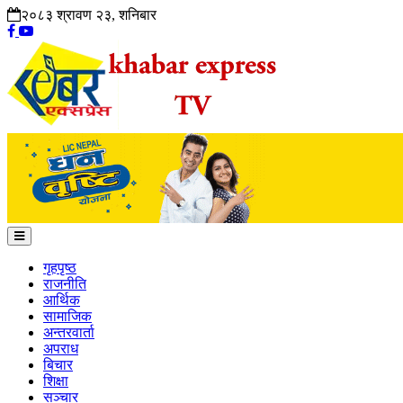
२०८३ श्रावण २३, शनिबार
गृहपृष्ठ
राजनीति
आर्थिक
सामाजिक
अन्तरवार्ता
अपराध
बिचार
शिक्षा
सञ्चार