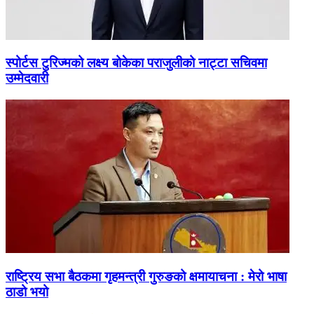
स्पोर्टस टुरिज्मको लक्ष्य बोकेका पराजुलीको नाट्टा सचिवमा
उम्मेदवारी
राष्ट्रिय सभा बैठकमा गृहमन्त्री गुरुङको क्षमायाचना : मेरो भाषा
ठाडो भयो