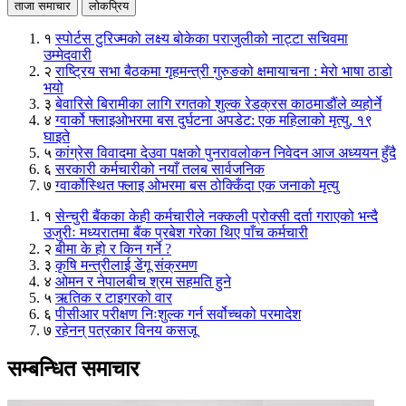
ताजा समाचार
लोकप्रिय
१
स्पोर्टस टुरिज्मको लक्ष्य बोकेका पराजुलीको नाट्टा सचिवमा
उम्मेदवारी
२
राष्ट्रिय सभा बैठकमा गृहमन्त्री गुरुङको क्षमायाचना : मेरो भाषा ठाडो
भयो
३
बेवारिसे बिरामीका लागि रगतको शुल्क रेडक्रस काठमाडौंले व्यहोर्ने
४
ग्वार्को फ्लाइओभरमा बस दुर्घटना अपडेट: एक महिलाको मृत्यु, १९
घाइते
५
कांग्रेस विवादमा देउवा पक्षको पुनरावलोकन निवेदन आज अध्ययन हुँदै
६
सरकारी कर्मचारीको नयाँ तलब सार्वजनिक
७
ग्वार्कोस्थित फ्लाइ ओभरमा बस ठोक्किँदा एक जनाको मृत्यु
१
सेन्चुरी बैंकका केही कर्मचारीले नक्कली प्रोक्सी दर्ता गराएको भन्दै
उजुरीः मध्यरातमा बैंक प्रबेश गरेका थिए पाँच कर्मचारी
२
बीमा के हो र किन गर्ने ?
३
कृषि मन्त्रीलाई डेंगू संक्रमण
४
ओमन र नेपालबीच श्रम सहमति हुने
५
ऋतिक र टाइगरको वार
६
पीसीआर परीक्षण निःशुल्क गर्न सर्वोच्चको परमादेश
७
रहेनन् पत्रकार विनय कसजू
सम्बन्धित समाचार