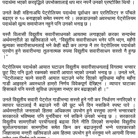
पदार्थमा भएको करवृद्धिले उपभोक्तालाई थप मार नपर्ने उनको प्रष्टोक्ति थियो ।
उनले केही महिनाअघि पेट्रोलियम पदार्थमा पूर्वाधार कर प्रतिलिटर रु पाँचले
बढाएर रु १० बनाइएको समेत स्मरण गरे । लकडाउनको अवस्थामा पेट्रोलियम
पदार्थको मूल्य समायोजन नहुने पनि उनको भनाइ छ ।
यस्तै विलासी विद्युतीय सवारीसाधनको आयतमा लगाइएको करका सन्दर्भमा
अर्थमन्त्रीले डा खतिवडाले भने, “विद्युतीय सवारीसाधन भनेर पनि भएन, महँगो
मूल्यका सवारीसाधनलाई भने केही बढी कर लाग्छ नै तर पेट्रोलियम पदार्थको
प्रयोग हुने सवारीभन्दा तुलनात्मक रुपमा विद्युतीय सवारीसाधन सस्तो नै हुन्छ
।”
पेट्रोलियम पदार्थको आयात घटाउन विद्युतीय सवारीसाधनलाई विगतमा भन्सार
छुट दिए पनि ठूलो रकमको सवारी आयात भएको उनको भनाइ छ । उनले भने,
“पेट्रोलबाट चल्ने सवारी आयात घटाउने भनेर दिएको सुविधामा महँगा महँगा
गाडी आइरहने अवस्थाले हाम्रो निर्णय विवेकपूर्ण देखिएन । व्यापार घाटाका
हिसाबले पनि यस्तो सुविधा उपयुक्त नभएर कर बढाइएको हो ।”
उनले विद्युतीय सवारी पेट्रोल गाडीभन्दा सस्तो हुने गरी कर निर्धारण नगरिएको र
व्यापार घाटालाई नै बढाउने गरी धेरै छुट भने दिन नसकिने स्पष्ट पारे ।
अर्थमन्त्रीले जनताको हितमा अधिकतम उपभोग हुने वस्तुमा लाग्ने भन्सारबारे
सरकारले भविष्यमा पनि पुनर्विचार गर्न सकिने उनको भनाइ छ । सरकारले
विद्युतीय सामग्रीको प्रयोगलाई बढावा दिने नीति लिएको सन्दर्भमा विद्युतीय
चुलोलगायतका सामग्रीमा समेत किन कर बढाउनुपर्यो भन्ने पत्रकारको
जिज्ञासामा मन्त्री खतिवडाले आम हितमा उपभोग हुने वस्तुमा भने आगामी दिनमा