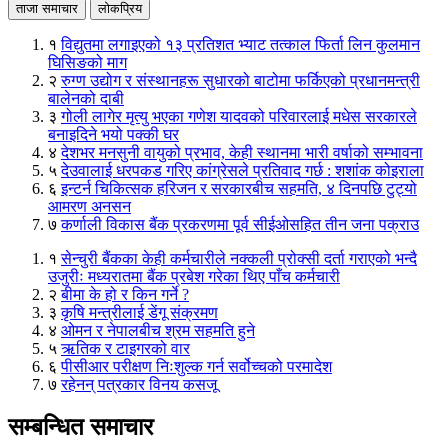
ताजा समाचार
लोकप्रिय
१
विद्युतमा लगाइएको १३ प्रतिशत भ्याट तत्काल फिर्ता लिन कुलमान
घिसिङको माग
२
रुग्ण उद्योग र संस्थानहरू सुधारको बाटोमा फर्किएको प्रधानमन्त्री
बालेनको दाबी
३
गोली लागेर मृत्यु भएका गणेश यादवको परिवारलाई मधेस सरकारले
बनाइदिने भयो पक्की घर
४
देशभर मनसुनी वायुको प्रभाव, केही स्थानमा भारी वर्षाको सम्भावना
५
देउवालाई धरपकड गरिए कांग्रेसले प्रतिवाद गर्छ : शशांक कोइराला
६
इन्टर्न चिकित्सक हरिजन र सरकारबीच सहमति, ४ दिनपछि टुट्यो
आमरण अनसन
७
कर्णाली विकास बैंक प्रकरणमा पूर्व सीईओसहित तीन जना पक्राउ
१
सेन्चुरी बैंकका केही कर्मचारीले नक्कली प्रोक्सी दर्ता गराएको भन्दै
उजुरीः मध्यरातमा बैंक प्रबेश गरेका थिए पाँच कर्मचारी
२
बीमा के हो र किन गर्ने ?
३
कृषि मन्त्रीलाई डेंगू संक्रमण
४
ओमन र नेपालबीच श्रम सहमति हुने
५
ऋतिक र टाइगरको वार
६
पीसीआर परीक्षण निःशुल्क गर्न सर्वोच्चको परमादेश
७
रहेनन् पत्रकार विनय कसजू
सम्बन्धित समाचार