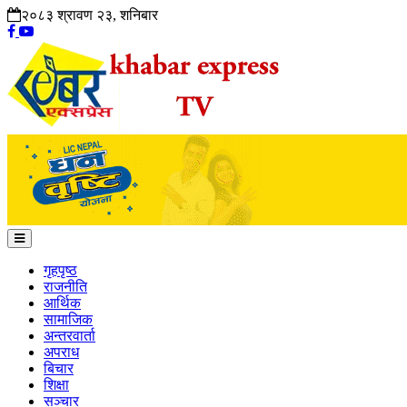
२०८३ श्रावण २३, शनिबार
गृहपृष्ठ
राजनीति
आर्थिक
सामाजिक
अन्तरवार्ता
अपराध
बिचार
शिक्षा
सञ्चार