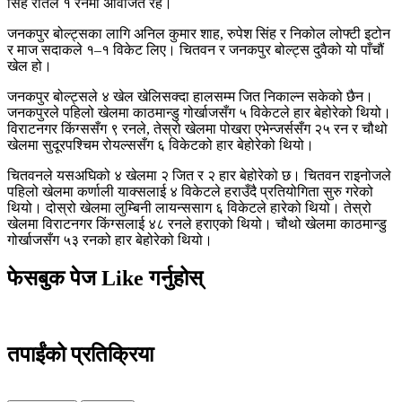
सिंह रौतेल १ रनमा अविजित रहे।
जनकपुर बोल्ट्सका लागि अनिल कुमार शाह, रुपेश सिंह र निकोल लोफ्टी इटोन
र माज सदाकले १–१ विकेट लिए। चितवन र जनकपुर बोल्ट्स दुवैको यो पाँचौं
खेल हो।
जनकपुर बोल्ट्सले ४ खेल खेलिसक्दा हालसम्म जित निकाल्न सकेको छैन।
जनकपुरले पहिलो खेलमा काठमान्डु गोर्खाजसँग ५ विकेटले हार बेहोरेको थियो।
विराटनगर किंग्ससँग ९ रनले, तेस्रो खेलमा पोखरा एभेन्जर्ससँग २५ रन र चौथो
खेलमा सुदूरपश्चिम रोयल्ससँग ६ विकेटको हार बेहोरेको थियो।
चितवनले यसअघिको ४ खेलमा २ जित र २ हार बेहोरेको छ। चितवन राइनोजले
पहिलो खेलमा कर्णाली याक्सलाई ४ विकेटले हराउँदै प्रतियोगिता सुरु गरेको
थियो। दोस्रो खेलमा लुम्बिनी लायन्ससाग ६ विकेटले हारेको थियो। तेस्रो
खेलमा विराटनगर किंग्सलाई ४८ रनले हराएको थियो। चौथो खेलमा काठमान्डु
गोर्खाजसँग ५३ रनको हार बेहोरेको थियो।
फेसबुक पेज Like गर्नुहोस्
तपाईंको प्रतिक्रिया