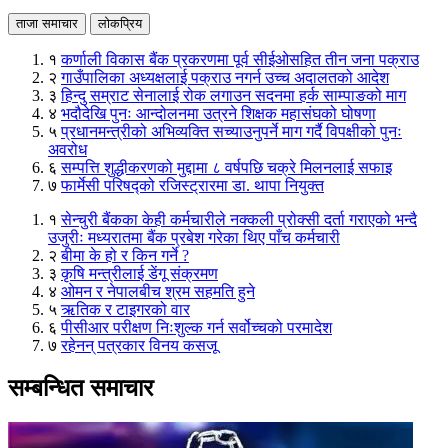
ताजा समाचार
लोकप्रिय
१
कर्णाली विकास बैंक प्रकरणमा पूर्व सीईओसहित तीन जना पक्राउ
२
गाउँपालिका अध्यक्षलाई पक्राउ नगर्न उच्च अदालतको आदेश
३
हिन्दु सम्राट सेनालाई रोक लगाउन सदनमा हर्क साम्पाङको माग
४
भदौदेखि पुनः आन्दोलनमा उत्रने शिक्षक महासंघको घोषणा
५
प्रधानमन्त्रीको अभिव्यक्ति सच्याउनुपर्ने माग गर्दै विपक्षीको पुनः
अवरोध
६
सम्पत्ति शुद्धीकरणको मुद्दामा ८ वर्षपछि चक्रे मिलनलाई सफाइ
७
फार्मेसी परिषद्को रजिस्ट्रारमा डा. थापा नियुक्त
१
सेन्चुरी बैंकका केही कर्मचारीले नक्कली प्रोक्सी दर्ता गराएको भन्दै
उजुरीः मध्यरातमा बैंक प्रबेश गरेका थिए पाँच कर्मचारी
२
बीमा के हो र किन गर्ने ?
३
कृषि मन्त्रीलाई डेंगू संक्रमण
४
ओमन र नेपालबीच श्रम सहमति हुने
५
ऋतिक र टाइगरको वार
६
पीसीआर परीक्षण निःशुल्क गर्न सर्वोच्चको परमादेश
७
रहेनन् पत्रकार विनय कसजू
सम्बन्धित समाचार