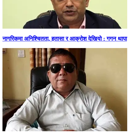
नागरिकमा अनिश्चितता, हतासा र आक्रोश देखियो : गगन थापा