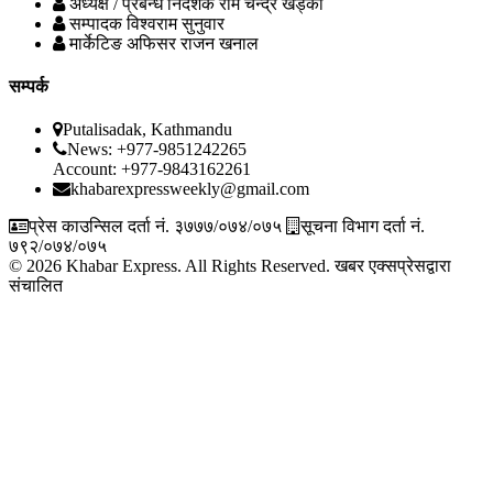
अध्यक्ष / प्रबन्ध निर्देशक
राम चन्द्र खड्का
सम्पादक
विश्वराम सुनुवार
मार्केटिङ अफिसर
राजन खनाल
सम्पर्क
Putalisadak, Kathmandu
News: +977-9851242265
Account: +977-9843162261
khabarexpressweekly@gmail.com
प्रेस काउन्सिल दर्ता नं. ३७७७/०७४/०७५
सूचना विभाग दर्ता नं.
७९२/०७४/०७५
© 2026 Khabar Express. All Rights Reserved.
खबर एक्सप्रेसद्वारा
संचालित