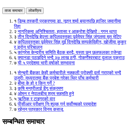
ताजा समाचार
लोकप्रिय
१
डिम्ब तस्करी प्रकरणमा डा. नूतन शर्मा बयानपछि हाजिर जमानीमा
रिहा
२
नागरिकमा अनिश्चितता, हतासा र आक्रोश देखियो : गगन थापा
३
तीन दिनदेखि बेपत्ता कपिलवस्तुका पूर्वमेयर सिंह जंगलमा मृत भेटिए
४
कपिलवस्तुका पूर्वमेयर सिंह दुई दिनदेखि सम्पर्कविहीन, खोजीमा कुकुर
र ड्रोन परिचालन
५
कांग्रेस केन्द्रीय समिति बैठक बस्दै, यस्ता छन् छलफलका एजेन्डा
६
क्यानडा पठाइदिने भन्दै ३७ लाख ठगी, गोकर्णेश्वरबाट दुलाल पक्राउ
७
यी ५ प्रदेशमा भारी वर्षाको सम्भावना
१
सेन्चुरी बैंकका केही कर्मचारीले नक्कली प्रोक्सी दर्ता गराएको भन्दै
उजुरीः मध्यरातमा बैंक प्रबेश गरेका थिए पाँच कर्मचारी
२
बीमा के हो र किन गर्ने ?
३
कृषि मन्त्रीलाई डेंगू संक्रमण
४
ओमन र नेपालबीच श्रम सहमति हुने
५
ऋतिक र टाइगरको वार
६
पीसीआर परीक्षण निःशुल्क गर्न सर्वोच्चको परमादेश
७
रहेनन् पत्रकार विनय कसजू
सम्बन्धित समाचार