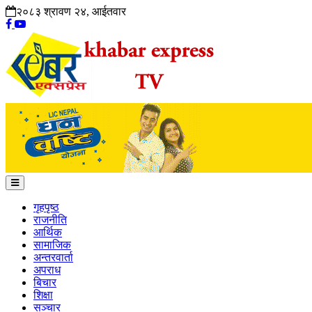
२०८३ श्रावण २४, आईतवार
गृहपृष्ठ
राजनीति
आर्थिक
सामाजिक
अन्तरवार्ता
अपराध
बिचार
शिक्षा
सञ्चार