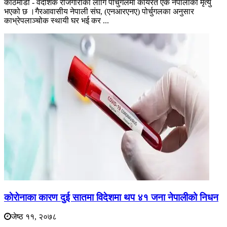
काठमाडौं - वैदेशिक रोजगारीका लागि पोर्चुगलमा कार्यरत एक नेपालीको मृत्यु
भएको छ ।गैरआवासीय नेपाली संघ, (एनआरएनए) पोर्चुगलका अनुसार
काभ्रेपलाञ्चोक स्थायी घर भई कर ...
काेराेनाका कारण दुई सातमा विदेशमा थप ४१ जना नेपालीको निधन
जेष्ठ ११, २०७८