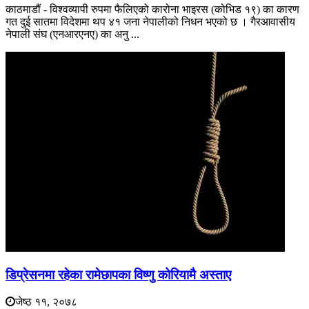
काठमाडौं - विश्वव्यापी रुपमा फैलिएको कारोना भाइरस (कोभिड १९) का कारण
गत दुई सातमा विदेशमा थप ४१ जना नेपालीको निधन भएको छ । गैरआवासीय
नेपाली संघ (एनआरएनए) का अनु ...
डिप्रेसनमा रहेका रामेछापका विष्णु कोरियामै अस्ताए
जेष्ठ ११, २०७८