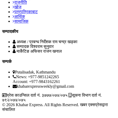
राजनीति
खोज
पत्रपत्रिकाबाट
आर्थिक
सामाजिक
सम्पादकीय
अध्यक्ष / प्रबन्ध निर्देशक
राम चन्द्र खड्का
सम्पादक
विश्वराम सुनुवार
मार्केटिङ अफिसर
राजन खनाल
सम्पर्क
Putalisadak, Kathmandu
News: +977-9851242265
Account: +977-9843162261
khabarexpressweekly@gmail.com
प्रेस काउन्सिल दर्ता नं. ३७७७/०७४/०७५
सूचना विभाग दर्ता नं.
७९२/०७४/०७५
© 2026 Khabar Express. All Rights Reserved.
खबर एक्सप्रेसद्वारा
संचालित