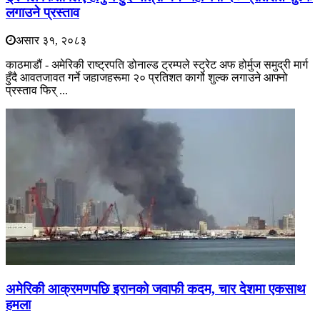
लगाउने प्रस्ताव
असार ३१, २०८३
काठमाडौं - अमेरिकी राष्ट्रपति डोनाल्ड ट्रम्पले स्ट्रेट अफ होर्मुज समुद्री मार्ग
हुँदै आवतजावत गर्ने जहाजहरूमा २० प्रतिशत कार्गो शुल्क लगाउने आफ्नो
प्रस्ताव फिर् ...
अमेरिकी आक्रमणपछि इरानको जवाफी कदम, चार देशमा एकसाथ
हमला