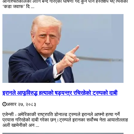
अनिश्चितकालका लागि बन्द गरिएको घोषणा गर्दै कुनै पनि हस्तक्षेप भए त्यसको
‘कडा जवाफ’ दि ...
इरानले आफूविरुद्ध हत्याको षड्यन्त्र रचिरहेको ट्रम्पको दाबी
असार २७, २०८३
एजेन्सी - अमेरिकाकी राष्ट्रपति डोनाल्ड ट्रम्पले इरानले आफ्नो हत्या गर्ने
प्रयास गरिरहेको दाबी गरेका छन्।ट्रम्पले इरानका सर्वोच्च नेता आयातोल्लाह
अली खामेनीको अन ...