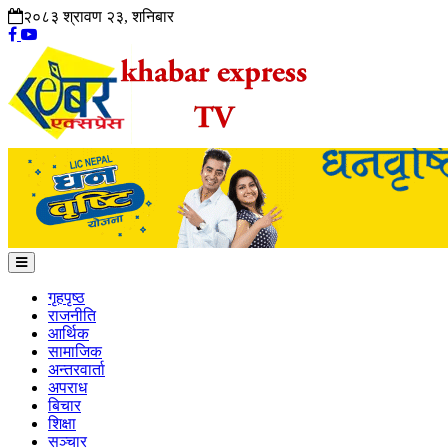
२०८३ श्रावण २३, शनिबार
गृहपृष्ठ
राजनीति
आर्थिक
सामाजिक
अन्तरवार्ता
अपराध
बिचार
शिक्षा
सञ्चार