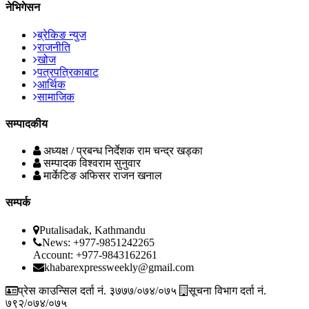
नेभिगेसन
ब्रेकिङ न्युज
राजनीति
खोज
पत्रपत्रिकाबाट
आर्थिक
सामाजिक
सम्पादकीय
अध्यक्ष / प्रबन्ध निर्देशक
राम चन्द्र खड्का
सम्पादक
विश्वराम सुनुवार
मार्केटिङ अफिसर
राजन खनाल
सम्पर्क
Putalisadak, Kathmandu
News: +977-9851242265
Account: +977-9843162261
khabarexpressweekly@gmail.com
प्रेस काउन्सिल दर्ता नं. ३७७७/०७४/०७५
सूचना विभाग दर्ता नं.
७९२/०७४/०७५