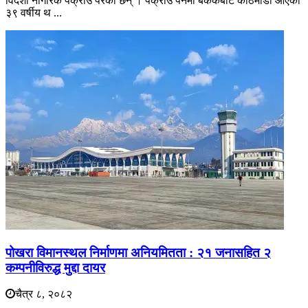
विदेशी नागरिक पक्राउ परेका छन् । पक्राउ पर्नेमा बैंककबाट काठमाडौं आएका
३९ वर्षीय थ ...
पोखरा विमानस्थल निर्माणमा अनियमितता : २१ जनासहित २
कम्पनीविरुद्ध मुद्दा दायर
चैत्र ८, २०८२