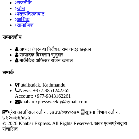
राजनीति
खोज
पत्रपत्रिकाबाट
आर्थिक
सामाजिक
सम्पादकीय
अध्यक्ष / प्रबन्ध निर्देशक
राम चन्द्र खड्का
सम्पादक
विश्वराम सुनुवार
मार्केटिङ अफिसर
राजन खनाल
सम्पर्क
Putalisadak, Kathmandu
News: +977-9851242265
Account: +977-9843162261
khabarexpressweekly@gmail.com
प्रेस काउन्सिल दर्ता नं. ३७७७/०७४/०७५
सूचना विभाग दर्ता नं.
७९२/०७४/०७५
© 2026 Khabar Express. All Rights Reserved.
खबर एक्सप्रेसद्वारा
संचालित