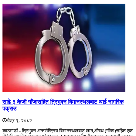
साढे ३ केजी गाँजासहित त्रिभुवन विमानस्थलबाट थाई नागरिक
पक्राउ
चैत्र ९, २०८२
काठमाडौं - त्रिभुवन अन्तर्राष्ट्रिय विमानस्थलबाट लागू औषध (गाँजा)सहित एक