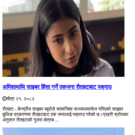
अमिशामाथि साइबर हिंसा गर्ने एकजना राैतहटबाट पक्राउ
चैत्र २१, २०८२
रौतहट - केन्द्रीय साइबर ब्यूरोले सामाजिक सञ्जालमार्फत गरिएको साइबर
बुलिङ प्रकरणमा रौतहटबाट एक जनालाई पक्राउ गरेको छ।प्रहरी स्रोतका
अनुसार रौतहटको गुजरा क्षेत्रब ...