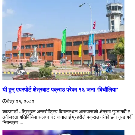
यी हुन् एयरपोर्ट क्षेत्रबाट पक्राउ परेका १६ जना ‘बिचौलिया’
चैत्र २१, २०८२
काठमाडौं - त्रिभुवन अन्तर्राष्ट्रिय विमानस्थल आसपासको क्षेत्रमा गुण्डागर्दी र
ठगीजस्ता गतिविधिमा संलग्न १८ जनालाई प्रहरीले पक्राउ गरेको छ ।गुण्डागर्दी
नियन्त्रण ...