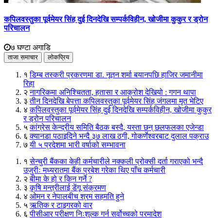
कपिलवस्तुका पूर्वमेयर सिंह दुई दिनदेखि सम्पर्कविहीन, खोजीमा कुकुर र ड्रोन
परिचालन
७ घण्टा अगाडि
ताजा समाचार
लोकप्रिय
१
डिम्ब तस्करी प्रकरणमा डा. नूतन शर्मा बयानपछि हाजिर जमानीमा
रिहा
२
नागरिकमा अनिश्चितता, हतासा र आक्रोश देखियो : गगन थापा
३
तीन दिनदेखि बेपत्ता कपिलवस्तुका पूर्वमेयर सिंह जंगलमा मृत भेटिए
४
कपिलवस्तुका पूर्वमेयर सिंह दुई दिनदेखि सम्पर्कविहीन, खोजीमा कुकुर
र ड्रोन परिचालन
५
कांग्रेस केन्द्रीय समिति बैठक बस्दै, यस्ता छन् छलफलका एजेन्डा
६
क्यानडा पठाइदिने भन्दै ३७ लाख ठगी, गोकर्णेश्वरबाट दुलाल पक्राउ
७
यी ५ प्रदेशमा भारी वर्षाको सम्भावना
१
सेन्चुरी बैंकका केही कर्मचारीले नक्कली प्रोक्सी दर्ता गराएको भन्दै
उजुरीः मध्यरातमा बैंक प्रबेश गरेका थिए पाँच कर्मचारी
२
बीमा के हो र किन गर्ने ?
३
कृषि मन्त्रीलाई डेंगू संक्रमण
४
ओमन र नेपालबीच श्रम सहमति हुने
५
ऋतिक र टाइगरको वार
६
पीसीआर परीक्षण निःशुल्क गर्न सर्वोच्चको परमादेश