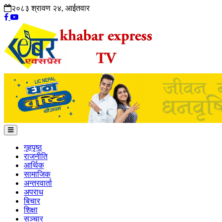
२०८३ श्रावण २४, आईतवार
गृहपृष्ठ
राजनीति
आर्थिक
सामाजिक
अन्तरवार्ता
अपराध
बिचार
शिक्षा
सञ्चार