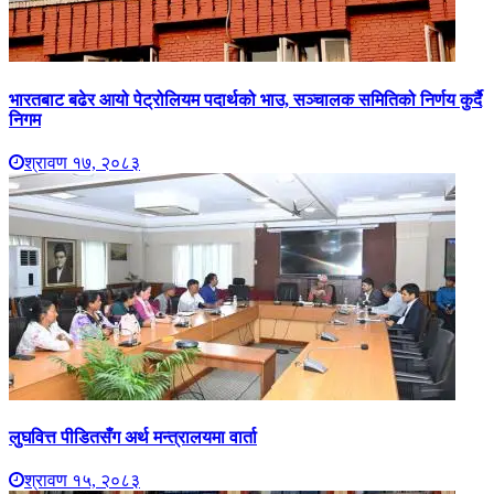
भारतबाट बढेर आयो पेट्रोलियम पदार्थको भाउ, सञ्चालक समितिको निर्णय कुर्दै
निगम
श्रावण १७, २०८३
लुघवित्त पीडितसँग अर्थ मन्त्रालयमा वार्ता
श्रावण १५, २०८३