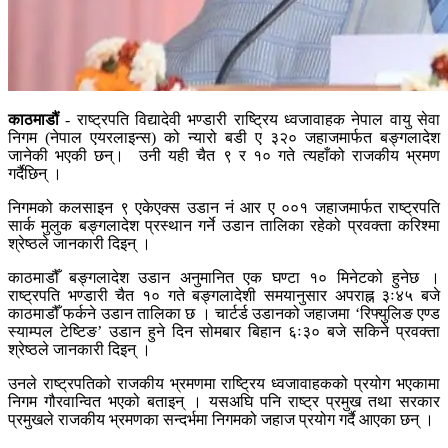
काठमाडौं
- राष्ट्रपति विद्यादेवी भण्डारी राष्ट्रिय ध्वजावाहक नेपाल वायु सेवा
निगम (नेपाल एयरलाइन्स) को न्यारो बडी ए ३२० जहाजमार्फत बङ्गलादेश
जानेकी भएकी छन्। उनी यही चैत ९ र १० गते त्यहाँको राजकीय भ्रमण
गर्दैछिन् ।
निगमको कलसाइन ९ एकेएक्स उडान नं आर ए ००१ जहाजमार्फत राष्ट्रपति
सार्क मुलुक बङ्गलादेश प्रस्थान गर्ने उडान तालिका रहेको प्रवक्ता करिश्मा
श्रेष्ठले जानकारी दिइन् ।
काठमाडौँ बङ्गलादेश उडान अनुमानित एक घण्टा १० मिनेटको हुनेछ ।
राष्ट्रपति भण्डारी चैत १० गते बङ्गलादेशी समयानुसार अपराह्न ३ः४५ बजे
काठमाडौँ फर्कने उडान तालिका छ । चार्टर्ड उडानको जहाजमा ‘रिफ्युलिङ एण्ड
स्याम्पल टेष्टिङ’ उडान हुने दिन सोमबार बिहान ६ः३० बजे सकिने प्रवक्ता
श्रेष्ठले जानकारी दिइन् ।
उनले राष्ट्रपतिको राजकीय भ्रमणमा राष्ट्रिय ध्वजावाहकको प्रयोग भएकामा
निगम गौरवान्वित भएको बताइन् । यसअघि पनि राष्ट्र प्रमुख तथा सरकार
प्रमुखले राजकीय भ्रमणका सन्दर्भमा निगमको जहाज प्रयोग गर्दै आएका छन् ।