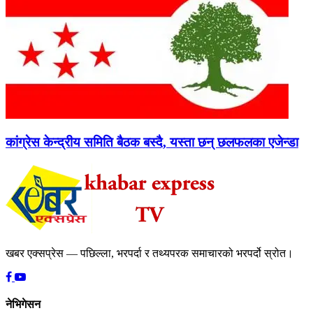
कांग्रेस केन्द्रीय समिति बैठक बस्दै, यस्ता छन् छलफलका एजेन्डा
खबर एक्सप्रेस — पछिल्ला, भरपर्दा र तथ्यपरक समाचारको भरपर्दो स्रोत।
नेभिगेसन