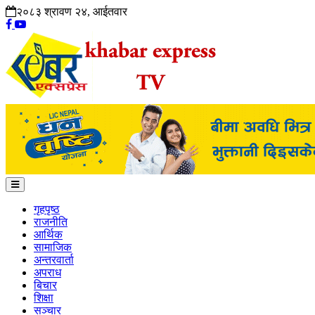
२०८३ श्रावण २४, आईतवार
गृहपृष्ठ
राजनीति
आर्थिक
सामाजिक
अन्तरवार्ता
अपराध
बिचार
शिक्षा
सञ्चार