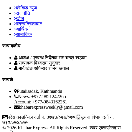
ब्रेकिङ न्युज
राजनीति
खोज
पत्रपत्रिकाबाट
आर्थिक
सामाजिक
सम्पादकीय
अध्यक्ष / प्रबन्ध निर्देशक
राम चन्द्र खड्का
सम्पादक
विश्वराम सुनुवार
मार्केटिङ अफिसर
राजन खनाल
सम्पर्क
Putalisadak, Kathmandu
News: +977-9851242265
Account: +977-9843162261
khabarexpressweekly@gmail.com
प्रेस काउन्सिल दर्ता नं. ३७७७/०७४/०७५
सूचना विभाग दर्ता नं.
७९२/०७४/०७५
© 2026 Khabar Express. All Rights Reserved.
खबर एक्सप्रेसद्वारा