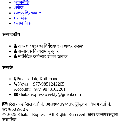
राजनीति
खोज
पत्रपत्रिकाबाट
आर्थिक
सामाजिक
सम्पादकीय
अध्यक्ष / प्रबन्ध निर्देशक
राम चन्द्र खड्का
सम्पादक
विश्वराम सुनुवार
मार्केटिङ अफिसर
राजन खनाल
सम्पर्क
Putalisadak, Kathmandu
News: +977-9851242265
Account: +977-9843162261
khabarexpressweekly@gmail.com
प्रेस काउन्सिल दर्ता नं. ३७७७/०७४/०७५
सूचना विभाग दर्ता नं.
७९२/०७४/०७५
© 2026 Khabar Express. All Rights Reserved.
खबर एक्सप्रेसद्वारा
संचालित