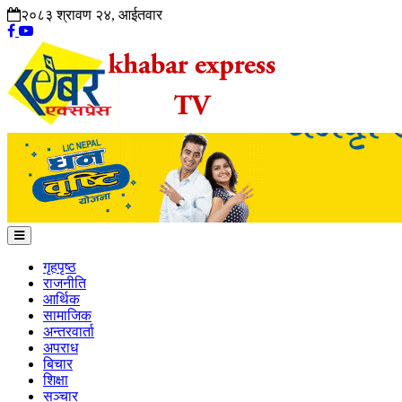
२०८३ श्रावण २४, आईतवार
गृहपृष्ठ
राजनीति
आर्थिक
सामाजिक
अन्तरवार्ता
अपराध
बिचार
शिक्षा
सञ्चार