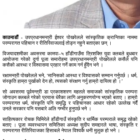
काठमाडौं -
उपप्रधानमन्त्री ईश्वर पोखरेलले सांस्कृतिक क्रान्तिका नाममा
परम्परागत पहिचान र रीतिरिवाजलाई तोड्न नहुने बताएका छन् ।
विजयादशमीका अवसरमा कामपा–५ हाँडीगाउँमा त्रिशक्ति युवा क्लबले बुधबार
आयोजना गरेको दुर्गा पूजा समारोहमा उपप्रधानमन्त्री पोखरेलले कसैले पनि
कसैको आस्था र विश्वासमा प्रहार गर्ने काम गर्न हुँदैन भने ।
रक्षामन्त्री पोखरेलले भने, ‘मानिसको आस्था र विश्वासको सम्मान गर्नुपर्छ । धर्म,
संस्कृति हाम्रा पुर्खाको देन हो, त्यसको संरक्षण गर्नु हाम्रो दायित्व हो ।’
सो अवसरमा पूर्वमन्त्री डा प्रकाशशरण महतले समाजको सांस्कृतिक परम्परा
जोगाउन क्लबले गरेको प्रयास धेरैका लागि अनुकरणयोग्य भएको बताए । हाम्रो
परम्परागत धर्म, संस्कृति पनि समृद्धि र पहिचानका आधार रहेको उल्लेख गर्दै
उनले सरकार पनि यसबारे अलि गम्भीर हुनुपर्छ भने ।
साहित्यकार रोचक घिमिरेले हाँडीगाउँ संस्कृति र धार्मिक परम्पराले समृद्ध रहेको
बताए । पूजा व्यवस्थापन समितिका अध्यक्ष सुदीप समद्दारले भाषा, संस्कृति र
परम्परागत रीतिरिवाजका हिसाबले नेपाल विश्वकै धनी मुलुक हो भने ।