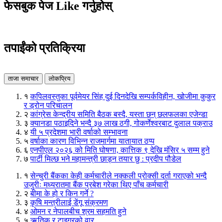
फेसबुक पेज Like गर्नुहोस्
तपाईंको प्रतिक्रिया
ताजा समाचार
लोकप्रिय
१
कपिलवस्तुका पूर्वमेयर सिंह दुई दिनदेखि सम्पर्कविहीन, खोजीमा कुकुर
र ड्रोन परिचालन
२
कांग्रेस केन्द्रीय समिति बैठक बस्दै, यस्ता छन् छलफलका एजेन्डा
३
क्यानडा पठाइदिने भन्दै ३७ लाख ठगी, गोकर्णेश्वरबाट दुलाल पक्राउ
४
यी ५ प्रदेशमा भारी वर्षाको सम्भावना
५
वर्षाका कारण विभिन्न राजमार्गमा यातायात ठप्प
६
एनपीएल २०२६ को मिति घोषणा, कात्तिक ९ देखि मंसिर ५ सम्म हुने
७
पार्टी मिल्छ भने महामन्त्री छाड्न तयार छु : प्रदीप पौडेल
१
सेन्चुरी बैंकका केही कर्मचारीले नक्कली प्रोक्सी दर्ता गराएको भन्दै
उजुरीः मध्यरातमा बैंक प्रबेश गरेका थिए पाँच कर्मचारी
२
बीमा के हो र किन गर्ने ?
३
कृषि मन्त्रीलाई डेंगू संक्रमण
४
ओमन र नेपालबीच श्रम सहमति हुने
५
ऋतिक र टाइगरको वार