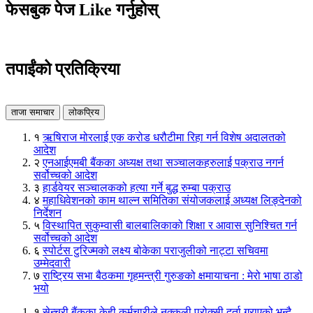
फेसबुक पेज Like गर्नुहोस्
तपाईंको प्रतिक्रिया
ताजा समाचार
लोकप्रिय
१
ऋषिराज मोरलाई एक करोड धरौटीमा रिहा गर्न विशेष अदालतको
आदेश
२
एनआईएमबी बैंकका अध्यक्ष तथा सञ्चालकहरुलाई पक्राउ नगर्न
सर्वोच्चको आदेश
३
हार्डवेयर सञ्चालकको हत्या गर्ने बुद्ध रुम्बा पक्राउ
४
महाधिवेशनको काम थाल्न समितिका संयोजकलाई अध्यक्ष लिङ्देनको
निर्देशन
५
विस्थापित सुकुम्वासी बालबालिकाको शिक्षा र आवास सुनिश्चित गर्न
सर्वोच्चको आदेश
६
स्पोर्टस टुरिज्मको लक्ष्य बोकेका पराजुलीको नाट्टा सचिवमा
उम्मेदवारी
७
राष्ट्रिय सभा बैठकमा गृहमन्त्री गुरुङको क्षमायाचना : मेरो भाषा ठाडो
भयो
१
सेन्चुरी बैंकका केही कर्मचारीले नक्कली प्रोक्सी दर्ता गराएको भन्दै