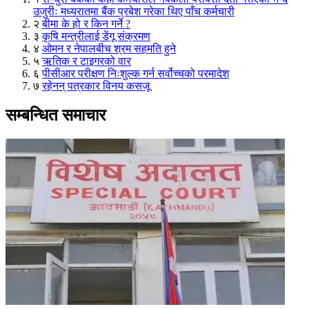
उजुरीः मध्यरातमा बैंक प्रबेश गरेका थिए पाँच कर्मचारी
२
बीमा के हो र किन गर्ने ?
३
कृषि मन्त्रीलाई डेंगू संक्रमण
४
ओमन र नेपालबीच श्रम सहमति हुने
५
ऋतिक र टाइगरको वार
६
पीसीआर परीक्षण निःशुल्क गर्न सर्वोच्चको परमादेश
७
रहेनन् पत्रकार विनय कसजू
सम्बन्धित समाचार