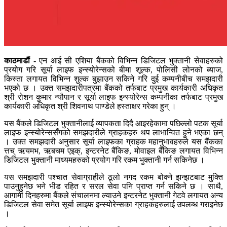
काठमाडौं -
एन आई सी एशिया बैंकको विभिन्न डिजिटल भु्क्तानी सेवाहरुको
प्रयोग गरि सूर्या लाइफ इन्स्योरेन्सको बीमा शूल्क, पोलिसी लोनको ब्याज,
किस्ता लगायत विभिन्न शुल्क बुझाउन सकिने गरि दुई कम्पनीबीच समझदारी
भएको छ । उक्त समझदारीपत्रमा बैंकको तर्फबाट प्रमुख कार्यकारी अधिकृत
श्री रोशन कुमार न्यौपान र सूर्या लाइफ इन्स्योरेन्स कम्पनीका तर्फबाट प्रमुख
कार्यकारी अधिकृत श्री शिवनाथ पाण्डेले हस्ताक्षर गरेका हुन् ।
यस बैंकले डिजिटल भुक्तानीलाई व्यापकता दिदै आइरहेकामा पछिल्लो पटक सूर्या
लाइफ इन्स्योरेन्ससँगको समझदारीले ग्राहकहरु थप लाभान्वित हुने भएका छन्
। उक्त समझदारी अनुसार सूर्या लाइफका ग्राहक महानुभावहरुले यस बैंकका
त्तच् ऋयमभ, ऋबचम एइक्, इन्टरनेट बैंकिङ, मोवाइल बैंकिङ लगायत विभिन्न
डिजिटल भुक्तानी माध्यमहरुको प्रयोग गरि रकम भुक्तानी गर्न सकिनेछ ।
यस समझदारी पश्चात सेवाग्राहीले ठूलो नगद रकम बोक्ने झन्झटबाट मुक्ति
पाउनुहुनेछ भने भीड रहित र सरल सेवा पनि प्राप्त गर्न सकिने छ । साथै,
आगामी दिनहरुमा बैंकले संचालनमा ल्याउने इन्टरनेट भुक्तानी गेटवे लगायत अन्य
डिजिटल सेवा समेत सूर्या लाइफ इन्स्योरेन्सका ग्राहकहरुलाई उपलब्ध गराइनेछ
।