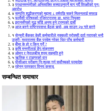
२
भदौदेखि पुनः आन्दोलनमा उत्रने शिक्षक महासंघको घोषणा
३
प्रधानमन्त्रीको अभिव्यक्ति सच्याउनुपर्ने माग गर्दै विपक्षीको पुनः
अवरोध
४
सम्पत्ति शुद्धीकरणको मुद्दामा ८ वर्षपछि चक्रे मिलनलाई सफाइ
५
फार्मेसी परिषद्को रजिस्ट्रारमा डा. थापा नियुक्त
६
इरानसँगको युद्ध चाँडै अन्त्य हुने ट्रम्पको दाबी
७
आज बस्ने राष्ट्रियसभा बैठक सर्‍यो, अब साउन २७ गते बस्ने
१
सेन्चुरी बैंकका केही कर्मचारीले नक्कली प्रोक्सी दर्ता गराएको भन्दै
उजुरीः मध्यरातमा बैंक प्रबेश गरेका थिए पाँच कर्मचारी
२
बीमा के हो र किन गर्ने ?
३
कृषि मन्त्रीलाई डेंगू संक्रमण
४
ओमन र नेपालबीच श्रम सहमति हुने
५
ऋतिक र टाइगरको वार
६
पीसीआर परीक्षण निःशुल्क गर्न सर्वोच्चको परमादेश
७
रहेनन् पत्रकार विनय कसजू
सम्बन्धित समाचार