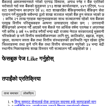
बैंकलाई आमजनमानसले गरेको प्रगाढ विश्वास, अगाध स्नेह र बैंक प्रतिको
भरोसाले गर्दा यस बैंकको मुलुकभर ३१३ शाखा कार्यालयहरु, ४४१ एटिएम, १०४
वटा एक्स्टेन्सन काउण्टर एवं ४८ वटा शाखारहित बैंकिङ्गमार्फत् बैंकिङ्ग सेवा
प्रदान गर्ने मुलुककै सबैभन्दा ठूलो शाखा सञ्जाल भएको बैंक हुन सफल भएको छ
। करिब २१ लाख ग्राहक महानुभावहरूका साथ सञ्चालनमा रहेको यस बैंकका
प्रमुख वित्तीय परिसूचकहरु अत्यन्त उत्साहप्रद रहेका छन् । उत्तरदायी
बैंकिङ्गको अभ्यास गर्दै आएको यस बैंकले गत आर्थिक वर्षमा प्रत्यक्ष र अप्रत्यक्ष
गरी करिब ३ अर्ब १५ करोड रुपैयाँ भन्दा बढी राजश्व नेपाल सरकारलाई भुक्तानी
गरिसकेको छ भने वित्तीय समावेशीकरणका लागि मुगु, कालिकोट, बझाङ, रुकुम,
जुम्ला, सल्यान जस्ता बैंक तथा वित्तीय संस्थाहरुको उपस्थिति न्यून रहेका दुर्गम
जिल्लाहरुमा तथा कुनै पनि बैंक तथा वित्तीय संस्थाहरु नपुगेको ३४ भन्दा बढी
स्थानीय निकायहरुमा शाखा विस्तार गरी सञ्चालन गर्दै आइरहेको छ ।
फेसबुक पेज Like गर्नुहोस्
तपाईंको प्रतिक्रिया
ताजा समाचार
लोकप्रिय
१
हिन्दु सम्राट सेनालाई रोक लगाउन सदनमा हर्क साम्पाङको माग