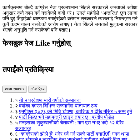
कार्यक्रममा बोल्दै कांग्रेस नेता प्रकाशमान सिंहले सरकारले जनताको अपेक्षा
अनुसार कुनै काम गर्न नसकेको दावी गरे। उनले महंगीले ‘अन्तरिक्ष’ छुन लाग्दा
पनि दुई तिहाईको घमण्डमा रमाईरहेको वर्तमान सरकारले त्यसलाई नियन्त्रण गर्न
कुनै कदम चाल्न नसकेको आरोप लगाए। नेता सिंहले जनताले मुलुकमा सरकार
भएको अनुभूति गर्न नसकेको पनि बताए।
फेसबुक पेज Like गर्नुहोस्
तपाईंको प्रतिक्रिया
ताजा समाचार
लोकप्रिय
१
यी ५ प्रदेशमा भारी वर्षाको सम्भावना
२
वर्षाका कारण विभिन्न राजमार्गमा यातायात ठप्प
३
एनपीएल २०२६ को मिति घोषणा, कात्तिक ९ देखि मंसिर ५ सम्म हुने
४
पार्टी मिल्छ भने महामन्त्री छाड्न तयार छु : प्रदीप पौडेल
५
मनहराका सुकुम्वासीको चेतावनी : माग पूरा नभए भदौ १२ देखि
सत्याग्रह
६
‘कांग्रेसको झोले हुँ’ भनेर गर्व गर्न सक्ने पार्टी बनाउँछौँ: गगन थापा
७
पद ओगट्ने र लडाइँका बेला भाग्नेलाई पार्टीबाट धकेलेरै बिदा गर्छु :