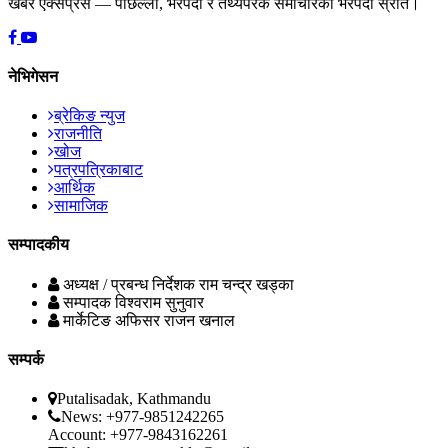
खबर एक्सप्रेस — पछिल्ला, भरपर्दा र तथ्यपरक समाचारको भरपर्दो स्रोत।
नेभिगेसन
ब्रेकिङ न्युज
राजनीति
खोज
पत्रपत्रिकाबाट
आर्थिक
सामाजिक
सम्पादकीय
अध्यक्ष / प्रबन्ध निर्देशक
राम चन्द्र खड्का
सम्पादक
विश्वराम सुनुवार
मार्केटिङ अफिसर
राजन खनाल
सम्पर्क
Putalisadak, Kathmandu
News: +977-9851242265
Account: +977-9843162261