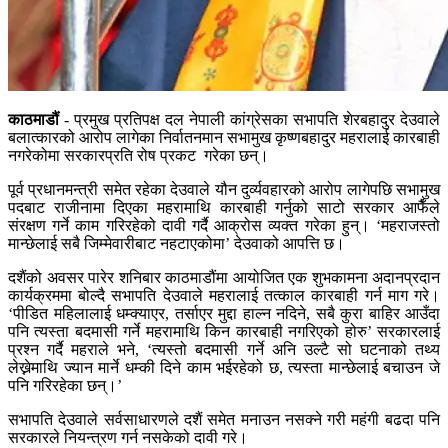
काठमाडौं
- प्रमुख प्रतिपक्ष दल नेपाली कांग्रेसका सभापति शेरबहादुर देउवाले
बलात्कारको आरोप लागेका निर्वातनमान सभामुख कृष्णबहादुर महरालाई कारबाही
नगरेकोमा सरकारप्रति रोष प्रकट गरेका छन्।
पूर्व प्रधानमन्त्री समेत रहेका देउवाले यौन दुर्व्यवहारको आरोप लागेपछि सभामुख
पदबाट राजीनामा दिएका महरामाथि कारबाही गर्नुको साटो सरकार आफैँले
संरक्षण गर्ने काम गरिरहेको दावी गर्दै आक्रोस व्यक्त गरेका हुन्। ‘महराजस्तो
मान्छेलाई सबै जिम्मेवारीबाट नहटाएकोमा’ देउवाको आपत्ति छ।
दशैंको अवसर पारेर शनिबार काठमाडौंमा आयोजित एक शुभकामना अदानप्रदान
कार्यक्रममा बोल्दै सभापति देउवाले महरालाई तत्काल कारबाही गर्न माग गरे।
‘पीडित महिलालाई धम्क्याएर, तर्साएर मुद्दा हाल्न नदिने, सबै कुरा बाहिर आउँदा
पनि त्यस्ता बदमासी गर्ने महरामाथि किन कारबाही नगरिएको होरु’ सरकारलाई
प्रश्न गर्दै महराले भने, ‘त्यस्तो बदमासी गर्ने अनि उल्टै सो घटनाको तथ्य
लेख्नेमाथि ज्यान मार्ने धम्की दिने काम भईरहेको छ, त्यस्ता मान्छेलाई बचाउन जे
पनि गरिरहेका छन्।’
सभापति देउवाले सर्वसाधारणले दशैं समेत मनाउन नसक्ने गरी महंगी बढदा पनि
सरकारले नियन्त्रण गर्न नसकेको दावी गरे।