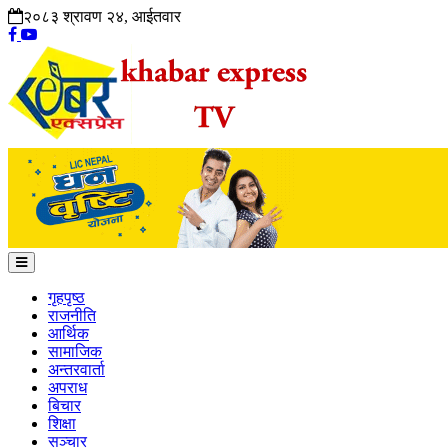
२०८३ श्रावण २४, आईतवार
गृहपृष्ठ
राजनीति
आर्थिक
सामाजिक
अन्तरवार्ता
अपराध
बिचार
शिक्षा
सञ्चार