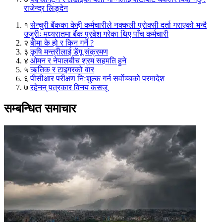
राजेन्द्र लिङ्देन
१
सेन्चुरी बैंकका केही कर्मचारीले नक्कली प्रोक्सी दर्ता गराएको भन्दै
उजुरीः मध्यरातमा बैंक प्रबेश गरेका थिए पाँच कर्मचारी
२
बीमा के हो र किन गर्ने ?
३
कृषि मन्त्रीलाई डेंगू संक्रमण
४
ओमन र नेपालबीच श्रम सहमति हुने
५
ऋतिक र टाइगरको वार
६
पीसीआर परीक्षण निःशुल्क गर्न सर्वोच्चको परमादेश
७
रहेनन् पत्रकार विनय कसजू
सम्बन्धित समाचार