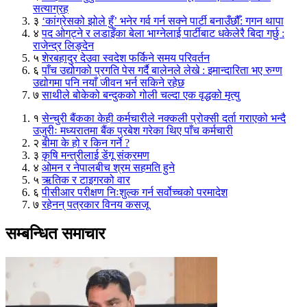
सत्याग्रह
३
‘कांग्रेसको झोले हुँ’ भनेर गर्व गर्न सक्ने पार्टी बनाउँछौँ: गगन थापा
४
पद ओगट्ने र लडाइँका बेला भाग्नेलाई पार्टीबाट धकेलेरै बिदा गर्छु :
राजेन्द्र लिङ्देन
५
शेरबहादुर देउवा स्वदेश फर्किने समय परिवर्तन
६
पाँच उद्योगको प्रगति पेस गर्दै बालेनले लेखे : इमान्दारिता भए रुग्ण
उद्योगमा पनि नयाँ जीवन भर्न सकिने रहेछ
७
साथीले बोकेको बन्दुकको गोली चल्दा एक वृद्धको मृत्यु
१
सेन्चुरी बैंकका केही कर्मचारीले नक्कली प्रोक्सी दर्ता गराएको भन्दै
उजुरीः मध्यरातमा बैंक प्रबेश गरेका थिए पाँच कर्मचारी
२
बीमा के हो र किन गर्ने ?
३
कृषि मन्त्रीलाई डेंगू संक्रमण
४
ओमन र नेपालबीच श्रम सहमति हुने
५
ऋतिक र टाइगरको वार
६
पीसीआर परीक्षण निःशुल्क गर्न सर्वोच्चको परमादेश
७
रहेनन् पत्रकार विनय कसजू
सम्बन्धित समाचार