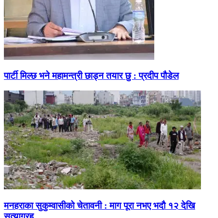
पार्टी मिल्छ भने महामन्त्री छाड्न तयार छु : प्रदीप पौडेल
मनहराका सुकुम्वासीको चेतावनी : माग पूरा नभए भदौ १२ देखि
सत्याग्रह