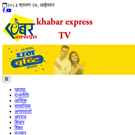
२०८३ श्रावण २४, आईतवार
गृहपृष्ठ
राजनीति
आर्थिक
सामाजिक
अन्तरवार्ता
अपराध
बिचार
शिक्षा
सञ्चार