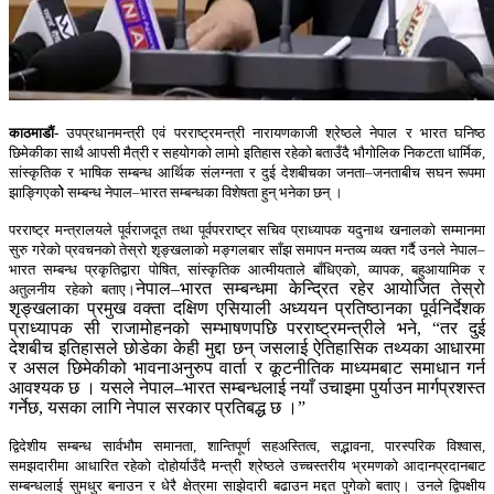
काठमाडौं-
उपप्रधानमन्त्री एवं परराष्ट्रमन्त्री नारायणकाजी श्रेष्ठले नेपाल र भारत घनिष्ठ
छिमेकीका साथै आपसी मैत्री र सहयोगको लामो इतिहास रहेको बताउँदै भौगोलिक निकटता धार्मिक,
सांस्कृतिक र भाषिक सम्बन्ध आर्थिक संलग्नता र दुई देशबीचका जनता–जनताबीच सघन रूपमा
झाङ्गिएकोे सम्बन्ध नेपाल–भारत सम्बन्धका विशेषता हुन् भनेका छन् ।
परराष्ट्र मन्त्रालयले पूर्वराजदूत तथा पूर्वपरराष्ट्र सचिव प्राध्यापक यदुनाथ खनालको सम्मानमा
सुरु गरेको प्रवचनको तेस्रो शृङ्खलाको मङ्गलबार साँझ समापन मन्तव्य व्यक्त गर्दै उनले नेपाल–
भारत सम्बन्ध प्रकृतिद्वारा पोषित, सांस्कृतिक आत्मीयताले बाँधिएको, व्यापक, बहुआयामिक र
नेपाल–भारत सम्बन्धमा केन्द्रित रहेर आयोजित तेस्रो
अतुलनीय रहेको बताए।
शृङ्खलाका प्रमुख वक्ता दक्षिण एसियाली अध्ययन प्रतिष्ठानका पूर्वनिर्देशक
प्राध्यापक सी राजामोहनको सम्भाषणपछि परराष्ट्रमन्त्रीले भने, “तर दुई
देशबीच इतिहासले छोडेका केही मुद्दा छन् जसलाई ऐतिहासिक तथ्यका आधारमा
र असल छिमेकीको भावनाअनुरुप वार्ता र कूटनीतिक माध्यमबाट समाधान गर्न
आवश्यक छ । यसले नेपाल–भारत सम्बन्धलाई नयाँ उचाइमा पुर्याउन मार्गप्रशस्त
गर्नेछ, यसका लागि नेपाल सरकार प्रतिबद्ध छ ।”
द्विदेशीय सम्बन्ध सार्वभौम समानता, शान्तिपूर्ण सहअस्तित्व, सद्भावना, पारस्परिक विश्वास,
समझदारीमा आधारित रहेको दोहोर्याउँदै मन्त्री श्रेष्ठले उच्चस्तरीय भ्रमणको आदानप्रदानबाट
सम्बन्धलाई सुमधुर बनाउन र धेरै क्षेत्रमा साझेदारी बढाउन मद्दत पुगेको बताए। उनले द्विपक्षीय