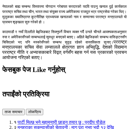
नेपालको बाह्य सम्बन्ध विस्तारमा योगदान गरेबापत सरदारको पदवि पाउनु खनाल दुई कार्यकाल
परराष्ट्र सचिव तथा चीन, भारत तथा संयुक्त राज्य अमेरिकामा राजदूत भएर राष्ट्रसेवा गरेका थिए।
मुलुकका ख्यातिप्राप्त कूटनीतिज्ञ प्राध्यापक खनालको नाम र सम्मानमा परराष्ट्र मन्त्रालयले यो
प्रवचन शृङ्खला सुरु गरेको हो ।
काठमाडौ र नयाँ दिल्लीले बेइजिङबाट सिक्नुपर्ने विचार व्यक्त गर्दै उनले चीनले आवश्यकताअनुसार
रुस र अमेरिकासँगको सम्बन्धलाई सुमधुर बनाएको बताए। अहिले बेइजिङको सम्बन्ध वासिङ्टनसँग
परराष्ट्र
चिसिएको भए पनि मस्कोसँगको सम्बन्ध सुदृढ रहेको वास्तविकता सुनाए।
मन्त्रालयका सचिव सेवा लम्सालले क्षेत्रगत ज्ञान अभिवृद्धि, देशको विद्यमान
परराष्ट्र नीति र अभ्यासकाबारे विद्वत् वर्गसँग बहस गर्न यस प्रकारको प्रवचन
आयोजना गरिएको बताए।
फेसबुक पेज Like गर्नुहोस्
तपाईंको प्रतिक्रिया
ताजा समाचार
लोकप्रिय
१
पार्टी मिल्छ भने महामन्त्री छाड्न तयार छु : प्रदीप पौडेल
२
मनहराका सुकुम्वासीको चेतावनी : माग पूरा नभए भदौ १२ देखि