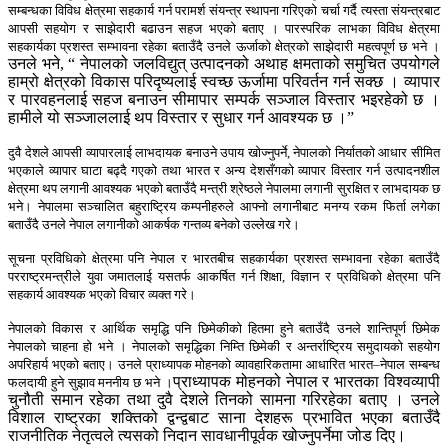
सम्बन्धका विविध क्षेत्रमा सहकार्य गर्न परामर्श संयन्त्र स्थापना गरिएको चर्चा गर्दै त्यस्ता संयन्त्रबाट
आपसी सहयोग र साझेदारी बढाउन सहज भएको बताए । पारस्परिक लाभका विविध क्षेत्रमा
सहकार्यका प्रशस्त सम्भावना रहेका बताउँदै उनले ऊर्जाको क्षेत्रको साझेदारी महत्वपूर्ण छ भने ।
उनले भने, “ नेपालको जलविद्युत् उत्पादनको अथाह क्षमताको समुचित उपयोगले
हाम्रो क्षेत्रको विकास परिदृष्यलाई स्वच्छ ऊर्जामा परिवर्तन गर्न सक्छ । व्यापार
र पारवहनलाई सहज बनाउन सीमापार सम्पर्क सञ्जाल विस्तार भइरहेको छ ।
हामीले यो सञ्जाललाई थप विस्तार र सुधार गर्न आवश्यक छ ।”
दुवै देशले आपसी व्यापारलाई लाभदायक बनाउने उपाय खोज्नुपर्ने, नेपालको निर्यातको आधार सीमित
भएकाले व्यापार घाटा बढ्दै गएको तथा भारत र अन्य देशसँगको व्यापार विस्तार गर्न उत्पादनशील
क्षेत्रमा थप लगानी आवश्यक भएको बताउँदै मन्त्री श्रेष्ठले नेपालमा लगानी सुरक्षित र लाभदायक छ
भने। नेपालमा सञ्चालित बहुराष्ट्रिय कम्पनीहरुले आफ्नो लगानीबाट मनग्य रकम फिर्ता लगेका
बताउँदै उनले नेपाल लगानीको आकर्षक गन्तव्य बनेको उल्लेख गरे।
सूचना प्रविधिको क्षेत्रमा पनि नेपाल र भारतबीच सहकार्यका प्रशस्त सम्भावना रहेका बताउँदै
परराष्ट्रमन्त्रीले युवा जमातलाई यसतर्फ आकर्षित गर्न शिक्षा, विज्ञान र प्रविधिको क्षेत्रमा पनि
सहकार्य आवश्यक भएको विचार व्यक्त गरे।
नेपालको विकास र आर्थिक समृद्धि पनि छिमेकीको हितमा हुने बताउँदै उनले शान्तिपूर्ण छिमेक
नेपालको चाहना हो भने । नेपालको समृद्धिका निम्ति छिमेकी र अन्तर्राष्ट्रिय समुदायको सहयोग
अपरिहार्य भएको बताए। उनले प्राध्यापक मोहनको व्यावहारिकतामा आधारित भारत–नेपाल सम्बन्ध
प्राध्यापक मोहनको नेपाल र भारतका विश्वव्यापी
फलदायी हुने सुझाव मननीय छ भने ।
चुनौती समान रहेका तथा दुवै देशले तिनको सामना गरिरहेका बताए । उनले
विशाल राष्ट्रका शक्तिको द्वन्द्वबाट साना देशहरू प्रभावित भएका बताउँदै
राजनीतिक नेतृत्वले त्यसको निदान सावधानीपूर्वक खोज्नुपर्नेमा जोड दिए।