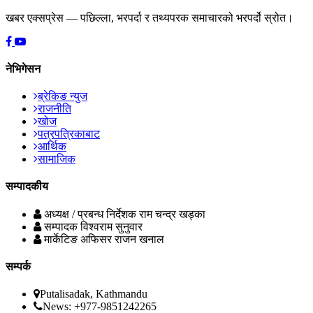
खबर एक्सप्रेस — पछिल्ला, भरपर्दा र तथ्यपरक समाचारको भरपर्दो स्रोत।
नेभिगेसन
ब्रेकिङ न्युज
राजनीति
खोज
पत्रपत्रिकाबाट
आर्थिक
सामाजिक
सम्पादकीय
अध्यक्ष / प्रबन्ध निर्देशक
राम चन्द्र खड्का
सम्पादक
विश्वराम सुनुवार
मार्केटिङ अफिसर
राजन खनाल
सम्पर्क
Putalisadak, Kathmandu
News: +977-9851242265