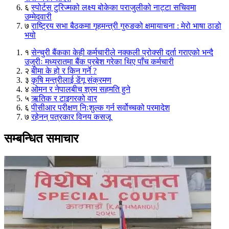
६
स्पोर्टस टुरिज्मको लक्ष्य बोकेका पराजुलीको नाट्टा सचिवमा
उम्मेदवारी
७
राष्ट्रिय सभा बैठकमा गृहमन्त्री गुरुङको क्षमायाचना : मेरो भाषा ठाडो
भयो
१
सेन्चुरी बैंकका केही कर्मचारीले नक्कली प्रोक्सी दर्ता गराएको भन्दै
उजुरीः मध्यरातमा बैंक प्रबेश गरेका थिए पाँच कर्मचारी
२
बीमा के हो र किन गर्ने ?
३
कृषि मन्त्रीलाई डेंगू संक्रमण
४
ओमन र नेपालबीच श्रम सहमति हुने
५
ऋतिक र टाइगरको वार
६
पीसीआर परीक्षण निःशुल्क गर्न सर्वोच्चको परमादेश
७
रहेनन् पत्रकार विनय कसजू
सम्बन्धित समाचार