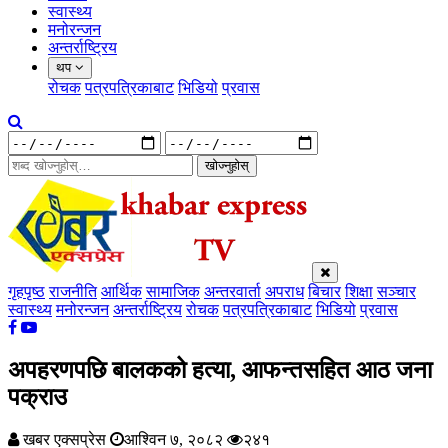
स्वास्थ्य
मनोरन्जन
अन्तर्राष्ट्रिय
थप
रोचक
पत्रपत्रिकाबाट
भिडियो
प्रवास
खोज्नुहोस्
गृहपृष्ठ
राजनीति
आर्थिक
सामाजिक
अन्तरवार्ता
अपराध
बिचार
शिक्षा
सञ्चार
स्वास्थ्य
मनोरन्जन
अन्तर्राष्ट्रिय
रोचक
पत्रपत्रिकाबाट
भिडियो
प्रवास
अपहरणपछि बालकको हत्या, आफन्तसहित आठ जना
पक्राउ
खबर एक्सप्रेस
आश्विन ७, २०८२
२४१