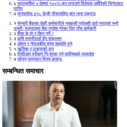
६
भारतसहित ५ देशमा १००% कर लगाउने विधेयक अमेरिकी सिनेटबाट
पारित
७
सुनसरीमा ४१८ केजी गाँजासहित चार जना पक्राउ
१
सेन्चुरी बैंकका केही कर्मचारीले नक्कली प्रोक्सी दर्ता गराएको भन्दै
उजुरीः मध्यरातमा बैंक प्रबेश गरेका थिए पाँच कर्मचारी
२
बीमा के हो र किन गर्ने ?
३
कृषि मन्त्रीलाई डेंगू संक्रमण
४
ओमन र नेपालबीच श्रम सहमति हुने
५
ऋतिक र टाइगरको वार
६
पीसीआर परीक्षण निःशुल्क गर्न सर्वोच्चको परमादेश
७
रहेनन् पत्रकार विनय कसजू
सम्बन्धित समाचार