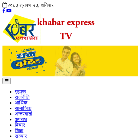
२०८३ श्रावण २३, शनिबार
गृहपृष्ठ
राजनीति
आर्थिक
सामाजिक
अन्तरवार्ता
अपराध
बिचार
शिक्षा
सञ्चार