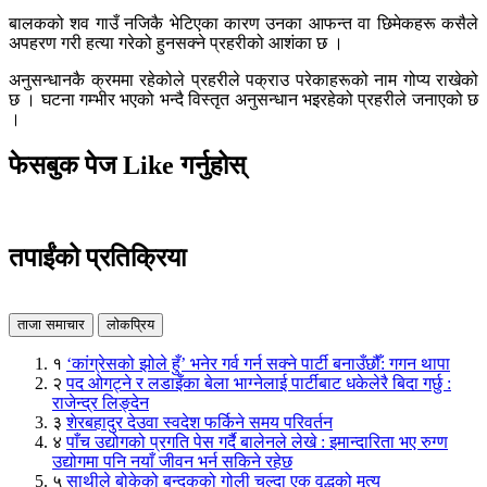
बालकको शव गाउँ नजिकै भेटिएका कारण उनका आफन्त वा छिमेकहरू कसैले
अपहरण गरी हत्या गरेको हुनसक्ने प्रहरीको आशंका छ ।
अनुसन्धानकै क्रममा रहेकोले प्रहरीले पक्राउ परेकाहरूको नाम गोप्य राखेको
छ । घटना गम्भीर भएको भन्दै विस्तृत अनुसन्धान भइरहेको प्रहरीले जनाएको छ
।
फेसबुक पेज Like गर्नुहोस्
तपाईंको प्रतिक्रिया
ताजा समाचार
लोकप्रिय
१
‘कांग्रेसको झोले हुँ’ भनेर गर्व गर्न सक्ने पार्टी बनाउँछौँ: गगन थापा
२
पद ओगट्ने र लडाइँका बेला भाग्नेलाई पार्टीबाट धकेलेरै बिदा गर्छु :
राजेन्द्र लिङ्देन
३
शेरबहादुर देउवा स्वदेश फर्किने समय परिवर्तन
४
पाँच उद्योगको प्रगति पेस गर्दै बालेनले लेखे : इमान्दारिता भए रुग्ण
उद्योगमा पनि नयाँ जीवन भर्न सकिने रहेछ
५
साथीले बोकेको बन्दुकको गोली चल्दा एक वृद्धको मृत्यु