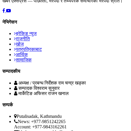
खबर एक्सप्रेस — पछिल्ला, भरपर्दा र तथ्यपरक समाचारको भरपर्दो स्रोत।
नेभिगेसन
ब्रेकिङ न्युज
राजनीति
खोज
पत्रपत्रिकाबाट
आर्थिक
सामाजिक
सम्पादकीय
अध्यक्ष / प्रबन्ध निर्देशक
राम चन्द्र खड्का
सम्पादक
विश्वराम सुनुवार
मार्केटिङ अफिसर
राजन खनाल
सम्पर्क
Putalisadak, Kathmandu
News: +977-9851242265
Account: +977-9843162261