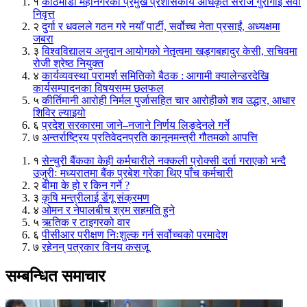
१
काठमाडौं महानगरका प्रमुख प्रशासकीय अधिकृत सरोज गुरागाईं सेवा
निवृत्त
२
दुर्गा र धवलले गठन गरे नयाँ पार्टी, सर्वोच्च नेता प्रसाईं, अध्यक्षमा
जबरा
३
विश्वविद्यालय अनुदान आयोगको नेतृत्वमा खड्गबहादुर केसी, सचिवमा
रोजी श्रेष्ठ नियुक्त
४
कार्यव्यवस्था परामर्श समितिको बैठक : आगामी क्यालेन्डरदेखि
कार्यसम्पादनका विषयसम्म छलफल
५
कीर्तिमानी आरोही निर्मल पुर्जासहित चार आरोहीको शव उद्धार, आधार
शिविर ल्याइयो
६
प्रदेश सरकारमा जाने–नजाने निर्णय लिङ्देनले गर्ने
७
अन्तर्राष्ट्रिय प्रतिवेदनप्रति कानूनमन्त्री गौतमको आपत्ति
१
सेन्चुरी बैंकका केही कर्मचारीले नक्कली प्रोक्सी दर्ता गराएको भन्दै
उजुरीः मध्यरातमा बैंक प्रबेश गरेका थिए पाँच कर्मचारी
२
बीमा के हो र किन गर्ने ?
३
कृषि मन्त्रीलाई डेंगू संक्रमण
४
ओमन र नेपालबीच श्रम सहमति हुने
५
ऋतिक र टाइगरको वार
६
पीसीआर परीक्षण निःशुल्क गर्न सर्वोच्चको परमादेश
७
रहेनन् पत्रकार विनय कसजू
सम्बन्धित समाचार