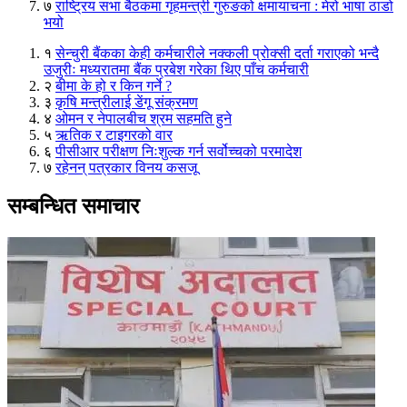
७
राष्ट्रिय सभा बैठकमा गृहमन्त्री गुरुङको क्षमायाचना : मेरो भाषा ठाडो
भयो
१
सेन्चुरी बैंकका केही कर्मचारीले नक्कली प्रोक्सी दर्ता गराएको भन्दै
उजुरीः मध्यरातमा बैंक प्रबेश गरेका थिए पाँच कर्मचारी
२
बीमा के हो र किन गर्ने ?
३
कृषि मन्त्रीलाई डेंगू संक्रमण
४
ओमन र नेपालबीच श्रम सहमति हुने
५
ऋतिक र टाइगरको वार
६
पीसीआर परीक्षण निःशुल्क गर्न सर्वोच्चको परमादेश
७
रहेनन् पत्रकार विनय कसजू
सम्बन्धित समाचार