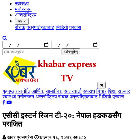
स्वास्थ्य
मनोरन्जन
अन्तर्राष्ट्रिय
थप
रोचक
पत्रपत्रिकाबाट
भिडियो
प्रवास
खोज्नुहोस्
गृहपृष्ठ
राजनीति
आर्थिक
सामाजिक
अन्तरवार्ता
अपराध
बिचार
शिक्षा
सञ्चार
स्वास्थ्य
मनोरन्जन
अन्तर्राष्ट्रिय
रोचक
पत्रपत्रिकाबाट
भिडियो
प्रवास
एसीसी इस्टर्न रिजन टी-२०: नेपाल हङकङसँग
पराजित
खबर एक्सप्रेस
फाल्गुन १८, २०७६
३८४