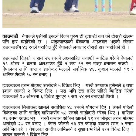
काठमाडौं
- नेपालले एसीसी इस्टर्न रिजन पुरुष टी-ट्वान्टी कप को दोस्रो खेलमा
पनि हार व्यहोरेको छ । थाइल्याण्डको बैंककमा आइतबार भएको खेलमा
हङकङसँग ४३ रनले पराजित हुँदै नेपालले लगातार दोस्रो हार व्यहोरेको हो ।
हङकङले दिएको १ सय ५५ रनको लक्ष्यसहित जवाफी ब्याटिङ गरेको नेपालले
१८ ओभर १ बलमा अलआउट हुँदै १ सय ११ रन मात्र बनाउन सक्यो ।
नेपालका लागि कप्तान ज्ञानेन्द्र मल्लले सर्वाधिक ४६, कुशल मल्लले १९ र
आरिफ शेखले १० रन बनाए ।
हङकङका हरुन मोहमद अर्सादले ५ विकेट लिए । यस्तै अफ्ताफ हुसेनले ३ तथा
इशान खानले २ विकेट लिए । यस अघि टस हारेर पहिले ब्याटिङ गरेको
हङकङले २० ओभरमा ६ विकेट गुमाएर १ सय ५४ रन बनाएको थियो ।
हङकङका निजाकट खानले सर्वाधिक ४८ रनको योगदान दिए । उनले पहिलो
विकेटका लागि साहिद वासिफसँग ५८ रनको साझेदारी गरेका थिए । वासिफ
२६ रनमा आउट भए । यस्तै कप्तान अजिज खानले २९ रन जोड्दा हरुन मोहमद
अर्सादले २७ रन बनाए । जेम्स जोनले १३ रन जोड्दा वाकस खान ५ रनमा
अविजित रहे । नेपालका सन्दीप लामिछाने र सुशान भारीले २र२ विकेट लिए ।
कुशल मल्लले १ विकेट लिए ।