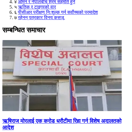
४
ओमन र नेपालबीच श्रम सहमति हुने
५
ऋतिक र टाइगरको वार
६
पीसीआर परीक्षण निःशुल्क गर्न सर्वोच्चको परमादेश
७
रहेनन् पत्रकार विनय कसजू
सम्बन्धित समाचार
ऋषिराज मोरलाई एक करोड धरौटीमा रिहा गर्न विशेष अदालतको
आदेश