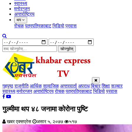
स्वास्थ्य
मनोरन्जन
अन्तर्राष्ट्रिय
थप
रोचक
पत्रपत्रिकाबाट
भिडियो
प्रवास
खोज्नुहोस्
गृहपृष्ठ
राजनीति
आर्थिक
सामाजिक
अन्तरवार्ता
अपराध
बिचार
शिक्षा
सञ्चार
स्वास्थ्य
मनोरन्जन
अन्तर्राष्ट्रिय
रोचक
पत्रपत्रिकाबाट
भिडियो
प्रवास
गुल्मीमा थप ४८ जनामा कोरोना पुष्टि
खबर एक्सप्रेस
असार ५, २०७७
५१७