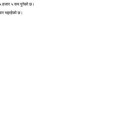
६५ हजार ५ सय पुगेको छ।
रोबार भइरहेको छ।