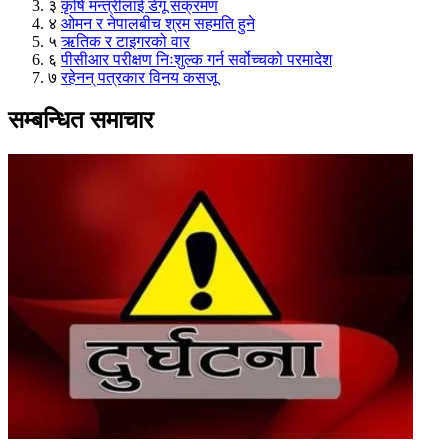
३
कृषि मन्त्रीलाई डेंगू संक्रमण
४
ओमन र नेपालबीच श्रम सहमति हुने
५
ऋतिक र टाइगरको वार
६
पीसीआर परीक्षण निःशुल्क गर्न सर्वोच्चको परमादेश
७
रहेनन् पत्रकार विनय कसजू
सम्बन्धित समाचार