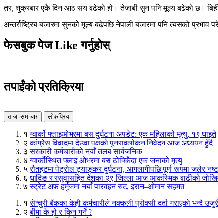
तर, शुक्रबार एकै दिन आठ सय बढेको हो। तेजाबी सुन पनि मूल्य बढेको छ। बि
अन्तर्राष्ट्रिय बजारमा सुनको मूल्य बढेपछि नेपाली बजारमा पनि त्यसको प्रभाव
फेसबुक पेज Like गर्नुहोस्
तपाईंको प्रतिक्रिया
ताजा समाचार
लोकप्रिय
१
ग्वार्को फ्लाइओभरमा बस दुर्घटना अपडेट: एक महिलाको मृत्यु, १९ घाइते
२
कांग्रेस विवादमा देउवा पक्षको पुनरावलोकन निवेदन आज अध्ययन हुँदै
३
सरकारी कर्मचारीको नयाँ तलब सार्वजनिक
४
ग्वार्कोस्थित फ्लाइ ओभरमा बस ठोक्किँदा एक जनाको मृत्यु
५
रौतहटमा पेट्रोल ट्याङ्कर दुर्घटना, आगलागीपछि पूर्ण रूपमा जलेर नष्ट
६
धादिङ र रसुवासहित देशका २९ जिल्ला आज आकस्मिक बाढीको जोखि
७
स्ट्रेट अफ हर्मुजमा नयाँ पारवहन रुट, इरान–ओमान सहमत
१
सेन्चुरी बैंकका केही कर्मचारीले नक्कली प्रोक्सी दर्ता गराएको भन्दै उजु
२
बीमा के हो र किन गर्ने ?