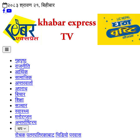
२०८३ श्रावण २१, बिहीबार
गृहपृष्ठ
राजनीति
आर्थिक
सामाजिक
अन्तरवार्ता
अपराध
बिचार
शिक्षा
सञ्चार
स्वास्थ्य
मनोरन्जन
अन्तर्राष्ट्रिय
थप
रोचक
पत्रपत्रिकाबाट
भिडियो
प्रवास