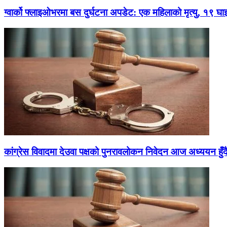
ग्वार्को फ्लाइओभरमा बस दुर्घटना अपडेट: एक महिलाको मृत्यु, १९ घा
कांग्रेस विवादमा देउवा पक्षको पुनरावलोकन निवेदन आज अध्ययन हुँद