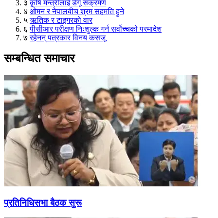
३
कृषि मन्त्रीलाई डेंगू संक्रमण
४
ओमन र नेपालबीच श्रम सहमति हुने
५
ऋतिक र टाइगरको वार
६
पीसीआर परीक्षण निःशुल्क गर्न सर्वोच्चको परमादेश
७
रहेनन् पत्रकार विनय कसजू
सम्बन्धित समाचार
प्रतिनिधिसभा बैठक सुरू