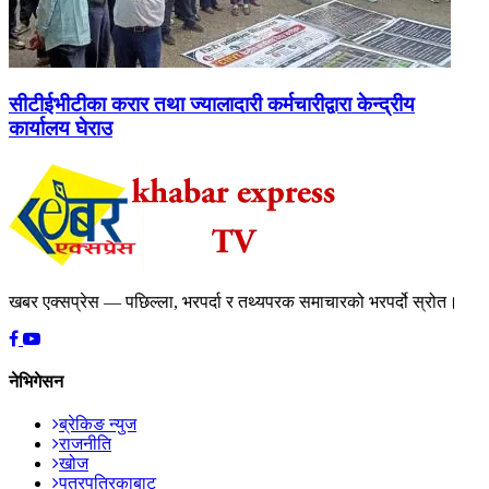
सीटीईभीटीका करार तथा ज्यालादारी कर्मचारीद्वारा केन्द्रीय
कार्यालय घेराउ
खबर एक्सप्रेस — पछिल्ला, भरपर्दा र तथ्यपरक समाचारको भरपर्दो स्रोत।
नेभिगेसन
ब्रेकिङ न्युज
राजनीति
खोज
पत्रपत्रिकाबाट