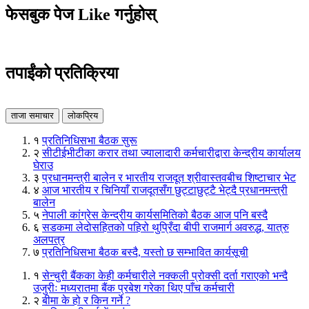
फेसबुक पेज Like गर्नुहोस्
तपाईंको प्रतिक्रिया
ताजा समाचार
लोकप्रिय
१
प्रतिनिधिसभा बैठक सुरू
२
सीटीईभीटीका करार तथा ज्यालादारी कर्मचारीद्वारा केन्द्रीय कार्यालय
घेराउ
३
प्रधानमन्त्री बालेन र भारतीय राजदूत श्रीवास्तवबीच शिष्टाचार भेट
४
आज भारतीय र चिनियाँ राजदूतसँग छुट्टाछुट्टै भेट्दै प्रधानमन्त्री
बालेन
५
नेपाली कांग्रेस केन्द्रीय कार्यसमितिको बैठक आज पनि बस्दै
६
सडकमा लेदोसहितको पहिरो थुप्रिँदा बीपी राजमार्ग अवरुद्ध, यात्रु
अलपत्र
७
प्रतिनिधिसभा बैठक बस्दै, यस्तो छ सम्भावित कार्यसूची
१
सेन्चुरी बैंकका केही कर्मचारीले नक्कली प्रोक्सी दर्ता गराएको भन्दै
उजुरीः मध्यरातमा बैंक प्रबेश गरेका थिए पाँच कर्मचारी
२
बीमा के हो र किन गर्ने ?