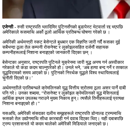
एजेन्सी -
रुसी राष्ट्रपति भ्लादिमिर पुटिनसँगको बुडापेस्ट भेटवार्ता रद्द भएपछि
अमेरिकाले रूसमाथि अर्को ठूलो आर्थिक प्रतिबन्ध घोषणा गरेको छ ।
अमेरिकी अर्थमन्त्री स्कट बेसेन्टले बुधबार एक विज्ञप्ति जारी गर्दै रूसका दुई
सबैभन्दा ठूला तेल कम्पनी रोसनेफ्ट र लुकोइलसहित दर्जनौं सहायक
कम्पनीहरूलाई निशाना बनाइएको जानकारी दिएका छन् ।
बेसेन्टका अनुसार, राष्ट्रपति पुटिनले युक्रेनमा जारी युद्ध अन्त्य गर्न अस्वीकार
गरेकाले यो कडा कदम चाल्नुपरेको हो। उनले भने, ‘अब हत्या बन्द गर्ने र तत्काल
युद्धविरामको समय आएको छ। पुटिनको निरर्थक युद्धले विश्व स्थायित्वलाई
चुनौती दिएको छ।’
अर्थमन्त्रीले प्रतिबन्धले क्रेमलिनको युद्ध वित्तीय स्रोतमा ठूला असर पार्ने दाबी
पनि गरे। उनका शब्दमा, “रोसनेफ्ट र लुकोइल क्रेमलिनको युद्ध मेसिनलाई
आर्थिक इन्धन उपलब्ध गराउने मुख्य निकाय हुन्। त्यसैले तिनीहरूलाई प्रत्यक्ष
निशाना बनाइएको हो।”
यसअघि, अमेरिकी संसदका दलीय समूहहरूले राष्ट्रपति डोनाल्ड ट्रम्पमाथि
रूसको तेल उद्योगमाथि सीधा कारबाही गर्न दवाब दिएका थिए। यही दबाबपछि
ट्रम्प प्रशासनले यो कदम चालेको अमेरिकी मिडियाले जनाएको छ।