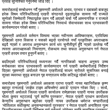
प्रवाह सुनिश्चित गर्नुपर्नेमा जोड दिए ।
समारोहलाई सम्बोधनन गर्दै गृहमन्त्री अर्यालले अभाव, प्रभाव र दबाबको बाबजुद
हरेक विषम परिस्थितिलाई प्रहरी संगठनले दृढतापूर्वक सामना गर्दै राज्यले
सुम्पेको जिम्मेवारी निष्ठापूर्वक वहन गर्दै आएको चर्चा गर्दै आमनागरिक र राज्यले
सामना गरेका हरेक विषम परिस्थितिमा निस्वार्थ सेवाभावका साथ प्रभावकारी
कार्यसम्पादन गरेको बताए ।
गृहमन्त्री अर्यालले वर्तमान विश्वमा भएका नवीनतम आविष्कारहरू, प्रविधिमा
देखिएको द्रुत विकास र यसको बढ्दो प्रयोगले नयाँ प्रकृतिका अपराधहरू
बढ्दै गएको र अपराध अनुसन्धान कार्य थप चुनौतीपूर्ण हुँदै गएको उल्लेख गर्दै
त्यस्ता अपराधहरूको नियन्त्रण, रोकथाम तथा सफल अनुसन्धान गर्न नेपाल
प्रहरी हरदम तयार हुनुपर्ने बताए ।
बदलिएको परिस्थितिलाई मध्यनजर गर्दै नागरिकको चाहना अनुरूप उच्च
मनोबलका साथ प्रभावकारी कार्यसम्पादन गर्न प्रहरी कर्मचारीलाई निर्देशन
दिएका गृहमन्त्री अर्यालले नेपाल प्रहरीलाई साधन स्रोतले सुसज्जित बनाई
सुरक्षा व्यवस्था सुदृढ बनाउन गृह मन्त्रालय सदैव कटिवद्ध रहेको बताए ।
समारोहमा गृहमन्त्री अर्यालले अवकाश प्राप्त प्रहरी नायव महानिरीक्षक कृष्ण
बहादुर रानालाई ‘लाईफ टाइम अचिभमेण्ट अवार्ड’ प्रदान गरेका थिए । साथै,
गृहमन्त्री अर्यालले जिल्ला प्रहरी कार्यालय रामेछापका प्रहरी नायव उपरीक्षक
भोला कुमार भट्टलाई ‘पूर्ण शान्ति पुरस्कार’, नेपाल प्रहरी प्रधान कार्यालय
केन्द्रीय अनुसन्धान ब्यूरोका प्रहरी नायव उपरीक्षक धर्मराज भण्डारीलाई
‘मोतिलाल सर्वोत्कृष्ट अनुसन्धानकर्ता पुरस्कार’ र नेपाल प्रहरी अनाश्रित गुल्म
डिल्लीबजारका प्रहरी निरीक्षक दुर्गा राईलाई ‘योगेन्द्र स्मृति साहसिक पुरस्कार’