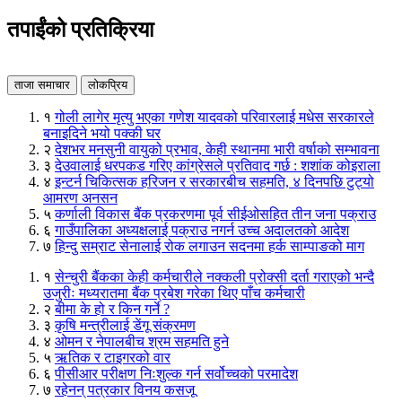
तपाईंको प्रतिक्रिया
ताजा समाचार
लोकप्रिय
१
गोली लागेर मृत्यु भएका गणेश यादवको परिवारलाई मधेस सरकारले
बनाइदिने भयो पक्की घर
२
देशभर मनसुनी वायुको प्रभाव, केही स्थानमा भारी वर्षाको सम्भावना
३
देउवालाई धरपकड गरिए कांग्रेसले प्रतिवाद गर्छ : शशांक कोइराला
४
इन्टर्न चिकित्सक हरिजन र सरकारबीच सहमति, ४ दिनपछि टुट्यो
आमरण अनसन
५
कर्णाली विकास बैंक प्रकरणमा पूर्व सीईओसहित तीन जना पक्राउ
६
गाउँपालिका अध्यक्षलाई पक्राउ नगर्न उच्च अदालतको आदेश
७
हिन्दु सम्राट सेनालाई रोक लगाउन सदनमा हर्क साम्पाङको माग
१
सेन्चुरी बैंकका केही कर्मचारीले नक्कली प्रोक्सी दर्ता गराएको भन्दै
उजुरीः मध्यरातमा बैंक प्रबेश गरेका थिए पाँच कर्मचारी
२
बीमा के हो र किन गर्ने ?
३
कृषि मन्त्रीलाई डेंगू संक्रमण
४
ओमन र नेपालबीच श्रम सहमति हुने
५
ऋतिक र टाइगरको वार
६
पीसीआर परीक्षण निःशुल्क गर्न सर्वोच्चको परमादेश
७
रहेनन् पत्रकार विनय कसजू