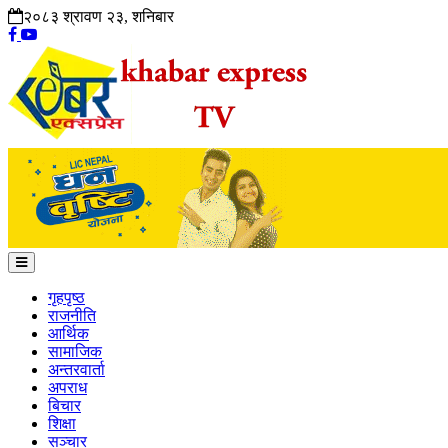
२०८३ श्रावण २३, शनिबार
गृहपृष्ठ
राजनीति
आर्थिक
सामाजिक
अन्तरवार्ता
अपराध
बिचार
शिक्षा
सञ्चार