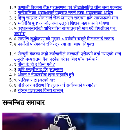
१
कर्णाली विकास बैंक प्रकरणमा पूर्व सीईओसहित तीन जना पक्राउ
२
गाउँपालिका अध्यक्षलाई पक्राउ नगर्न उच्च अदालतको आदेश
३
हिन्दु सम्राट सेनालाई रोक लगाउन सदनमा हर्क साम्पाङको माग
४
भदौदेखि पुनः आन्दोलनमा उत्रने शिक्षक महासंघको घोषणा
५
प्रधानमन्त्रीको अभिव्यक्ति सच्याउनुपर्ने माग गर्दै विपक्षीको पुनः
अवरोध
६
सम्पत्ति शुद्धीकरणको मुद्दामा ८ वर्षपछि चक्रे मिलनलाई सफाइ
७
फार्मेसी परिषद्को रजिस्ट्रारमा डा. थापा नियुक्त
१
सेन्चुरी बैंकका केही कर्मचारीले नक्कली प्रोक्सी दर्ता गराएको भन्दै
उजुरीः मध्यरातमा बैंक प्रबेश गरेका थिए पाँच कर्मचारी
२
बीमा के हो र किन गर्ने ?
३
कृषि मन्त्रीलाई डेंगू संक्रमण
४
ओमन र नेपालबीच श्रम सहमति हुने
५
ऋतिक र टाइगरको वार
६
पीसीआर परीक्षण निःशुल्क गर्न सर्वोच्चको परमादेश
७
रहेनन् पत्रकार विनय कसजू
सम्बन्धित समाचार