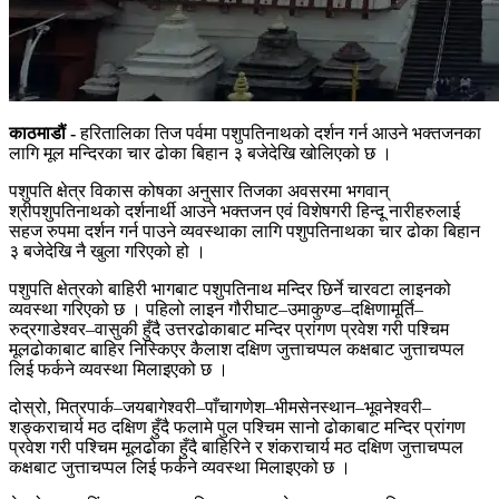
काठमाडौं -
हरितालिका तिज पर्वमा पशुपतिनाथको दर्शन गर्न आउने भक्तजनका
लागि मूल मन्दिरका चार ढोका बिहान ३ बजेदेखि खोलिएको छ ।
पशुपति क्षेत्र विकास कोषका अनुसार तिजका अवसरमा भगवान्
श्रीपशुपतिनाथको दर्शनार्थी आउने भक्तजन एवं विशेषगरी हिन्दू नारीहरुलाई
सहज रुपमा दर्शन गर्न पाउने व्यवस्थाका लागि पशुपतिनाथका चार ढोका बिहान
३ बजेदेखि नै खुला गरिएको हो ।
पशुपति क्षेत्रको बाहिरी भागबाट पशुपतिनाथ मन्दिर छिर्ने चारवटा लाइनको
व्यवस्था गरिएको छ । पहिलो लाइन गौरीघाट–उमाकुण्ड–दक्षिणामूर्ति–
रुद्रगाडेश्वर–वासुकी हुँदै उत्तरढोकाबाट मन्दिर प्रांगण प्रवेश गरी पश्चिम
मूलढोकाबाट बाहिर निस्किएर कैलाश दक्षिण जुत्ताचप्पल कक्षबाट जुत्ताचप्पल
लिई फर्कने व्यवस्था मिलाइएको छ ।
दोस्रो, मित्रपार्क–जयबागेश्वरी–पाँचागणेश–भीमसेनस्थान–भूवनेश्वरी–
शङ्कराचार्य मठ दक्षिण हुँदै फलामे पुल पश्चिम सानो ढोकाबाट मन्दिर प्रांगण
प्रवेश गरी पश्चिम मूलढोका हुँदै बाहिरिने र शंकराचार्य मठ दक्षिण जुत्ताचप्पल
कक्षबाट जुत्ताचप्पल लिई फर्कने व्यवस्था मिलाइएको छ ।