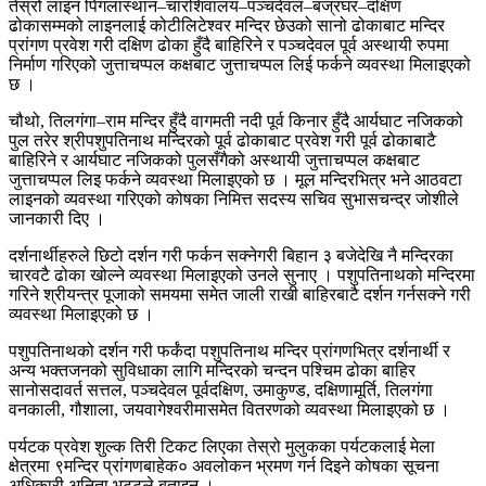
तेस्रो लाइन पिंगलास्थान–चारशिवालय–पञ्चदेवल–बज्रघर–दक्षिण
ढोकासम्मको लाइनलाई कोटीलिटेश्वर मन्दिर छेउको सानो ढोकाबाट मन्दिर
प्रांगण प्रवेश गरी दक्षिण ढोका हुँदै बाहिरिने र पञ्चदेवल पूर्व अस्थायी रुपमा
निर्माण गरिएको जुत्ताचप्पल कक्षबाट जुत्ताचप्पल लिई फर्कने व्यवस्था मिलाइएको
छ ।
चौथो, तिलगंगा–राम मन्दिर हुँदै वागमती नदी पूर्व किनार हुँदै आर्यघाट नजिकको
पुल तरेर श्रीपशुपतिनाथ मन्दिरको पूर्व ढोकाबाट प्रवेश गरी पूर्व ढोकाबाटै
बाहिरिने र आर्यघाट नजिकको पुलसँगैको अस्थायी जुत्ताचप्पल कक्षबाट
जुत्ताचप्पल लिइ फर्कने व्यवस्था मिलाइएको छ । मूल मन्दिरभित्र भने आठवटा
लाइनको व्यवस्था गरिएको कोषका निमित्त सदस्य सचिव सुभासचन्द्र जोशीले
जानकारी दिए ।
दर्शनार्थीहरुले छिटो दर्शन गरी फर्कन सक्नेगरी बिहान ३ बजेदेखि नै मन्दिरका
चारवटै ढोका खोल्ने व्यवस्था मिलाइएको उनले सुनाए । पशुपतिनाथको मन्दिरमा
गरिने श्रीयन्त्र पूजाको समयमा समेत जाली राखी बाहिरबाटै दर्शन गर्नसक्ने गरी
व्यवस्था मिलाइएको छ ।
पशुपतिनाथको दर्शन गरी फर्कंदा पशुपतिनाथ मन्दिर प्रांगणभित्र दर्शनार्थी र
अन्य भक्तजनको सुविधाका लागि मन्दिरको चन्दन पश्चिम ढोका बाहिर
सानोसदावर्त सत्तल, पञ्चदेवल पूर्वदक्षिण, उमाकुण्ड, दक्षिणामूर्ति, तिलगंगा
वनकाली, गौशाला, जयवागेश्वरीमासमेत वितरणको व्यवस्था मिलाइएको छ ।
पर्यटक प्रवेश शुल्क तिरी टिकट लिएका तेस्रो मुलुकका पर्यटकलाई मेला
क्षेत्रमा ९मन्दिर प्रांगणबाहेक० अवलोकन भ्रमण गर्न दिइने कोषका सूचना
अधिकारी अनिता भट्टले बताइन् ।