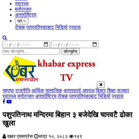
स्वास्थ्य
मनोरन्जन
अन्तर्राष्ट्रिय
थप
रोचक
पत्रपत्रिकाबाट
भिडियो
प्रवास
खोज्नुहोस्
गृहपृष्ठ
राजनीति
आर्थिक
सामाजिक
अन्तरवार्ता
अपराध
बिचार
शिक्षा
सञ्चार
स्वास्थ्य
मनोरन्जन
अन्तर्राष्ट्रिय
रोचक
पत्रपत्रिकाबाट
भिडियो
प्रवास
पशुपतिनाथ मन्दिरमा बिहान ३ बजेदेखि चारवटै ढोका
खुला
खबर एक्सप्रेस
भाद्र १०, २०८२
१४९