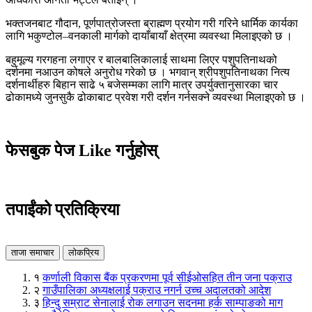
भक्तजनबाट गौदान, पूर्णपात्रोजस्ता ब्राह्मण प्रयोग गरी गरिने धार्मिक कार्यका
लागि भकुण्टोल–वनकाली मार्गको दायाँबायाँ क्षेत्रमा व्यवस्था मिलाइएको छ ।
बहुमूल्य गरगहना लगाएर र बालबालिकालाई साथमा लिएर पशुपतिनाथको
दर्शनमा नआउन कोषले अनुरोध गरेको छ । भगवान् श्रीपशुपतिनाथका नित्य
दर्शनार्थीहरु बिहान साढे ५ बजेसम्मका लागि मात्र उपर्युक्तानुसारका चार
ढोकामध्ये जुनसुकै ढोकाबाट प्रवेश गरी दर्शन गर्नसक्ने व्यवस्था मिलाइएको छ ।
फेसबुक पेज Like गर्नुहोस्
तपाईंको प्रतिक्रिया
ताजा समाचार
लोकप्रिय
१
कर्णाली विकास बैंक प्रकरणमा पूर्व सीईओसहित तीन जना पक्राउ
२
गाउँपालिका अध्यक्षलाई पक्राउ नगर्न उच्च अदालतको आदेश
३
हिन्दु सम्राट सेनालाई रोक लगाउन सदनमा हर्क साम्पाङको माग