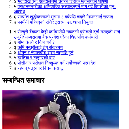
४
भदौदेखि पुनः आन्दोलनमा उत्रने शिक्षक महासंघको घोषणा
५
प्रधानमन्त्रीको अभिव्यक्ति सच्याउनुपर्ने माग गर्दै विपक्षीको पुनः
अवरोध
६
सम्पत्ति शुद्धीकरणको मुद्दामा ८ वर्षपछि चक्रे मिलनलाई सफाइ
७
फार्मेसी परिषद्को रजिस्ट्रारमा डा. थापा नियुक्त
१
सेन्चुरी बैंकका केही कर्मचारीले नक्कली प्रोक्सी दर्ता गराएको भन्दै
उजुरीः मध्यरातमा बैंक प्रबेश गरेका थिए पाँच कर्मचारी
२
बीमा के हो र किन गर्ने ?
३
कृषि मन्त्रीलाई डेंगू संक्रमण
४
ओमन र नेपालबीच श्रम सहमति हुने
५
ऋतिक र टाइगरको वार
६
पीसीआर परीक्षण निःशुल्क गर्न सर्वोच्चको परमादेश
७
रहेनन् पत्रकार विनय कसजू
सम्बन्धित समाचार