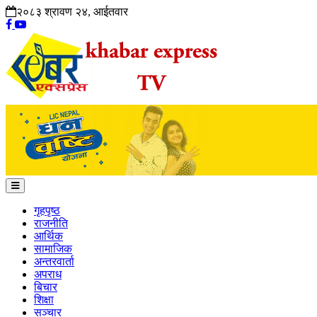
२०८३ श्रावण २४, आईतवार
गृहपृष्ठ
राजनीति
आर्थिक
सामाजिक
अन्तरवार्ता
अपराध
बिचार
शिक्षा
सञ्चार