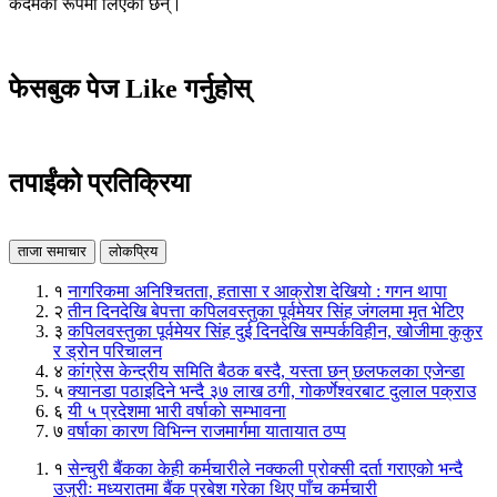
कदमका रूपमा लिएका छन्।
फेसबुक पेज Like गर्नुहोस्
तपाईंको प्रतिक्रिया
ताजा समाचार
लोकप्रिय
१
नागरिकमा अनिश्चितता, हतासा र आक्रोश देखियो : गगन थापा
२
तीन दिनदेखि बेपत्ता कपिलवस्तुका पूर्वमेयर सिंह जंगलमा मृत भेटिए
३
कपिलवस्तुका पूर्वमेयर सिंह दुई दिनदेखि सम्पर्कविहीन, खोजीमा कुकुर
र ड्रोन परिचालन
४
कांग्रेस केन्द्रीय समिति बैठक बस्दै, यस्ता छन् छलफलका एजेन्डा
५
क्यानडा पठाइदिने भन्दै ३७ लाख ठगी, गोकर्णेश्वरबाट दुलाल पक्राउ
६
यी ५ प्रदेशमा भारी वर्षाको सम्भावना
७
वर्षाका कारण विभिन्न राजमार्गमा यातायात ठप्प
१
सेन्चुरी बैंकका केही कर्मचारीले नक्कली प्रोक्सी दर्ता गराएको भन्दै
उजुरीः मध्यरातमा बैंक प्रबेश गरेका थिए पाँच कर्मचारी