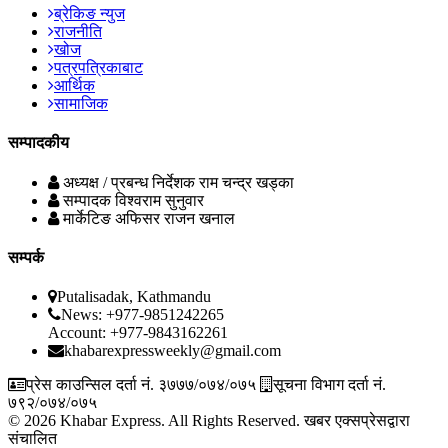
ब्रेकिङ न्युज
राजनीति
खोज
पत्रपत्रिकाबाट
आर्थिक
सामाजिक
सम्पादकीय
अध्यक्ष / प्रबन्ध निर्देशक
राम चन्द्र खड्का
सम्पादक
विश्वराम सुनुवार
मार्केटिङ अफिसर
राजन खनाल
सम्पर्क
Putalisadak, Kathmandu
News: +977-9851242265
Account: +977-9843162261
khabarexpressweekly@gmail.com
प्रेस काउन्सिल दर्ता नं. ३७७७/०७४/०७५
सूचना विभाग दर्ता नं.
७९२/०७४/०७५
© 2026 Khabar Express. All Rights Reserved.
खबर एक्सप्रेसद्वारा
संचालित