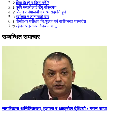
२
बीमा के हो र किन गर्ने ?
३
कृषि मन्त्रीलाई डेंगू संक्रमण
४
ओमन र नेपालबीच श्रम सहमति हुने
५
ऋतिक र टाइगरको वार
६
पीसीआर परीक्षण निःशुल्क गर्न सर्वोच्चको परमादेश
७
रहेनन् पत्रकार विनय कसजू
सम्बन्धित समाचार
नागरिकमा अनिश्चितता, हतासा र आक्रोश देखियो : गगन थापा