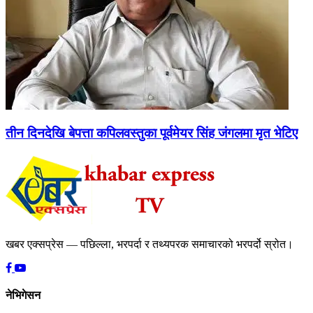
तीन दिनदेखि बेपत्ता कपिलवस्तुका पूर्वमेयर सिंह जंगलमा मृत भेटिए
खबर एक्सप्रेस — पछिल्ला, भरपर्दा र तथ्यपरक समाचारको भरपर्दो स्रोत।
नेभिगेसन