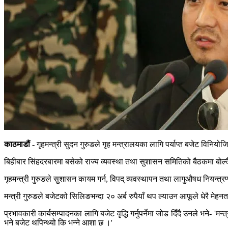
काठमाडौं -
गृहमन्त्री सुदन गुरुङले गृह मन्त्रालयका लागि पर्याप्त बजेट विनिय
बिहीबार सिंहदरबारमा बसेको राज्य व्यवस्था तथा सुशासन समितिको बैठकमा बोल्दै
गृहमन्त्री गुरुङले सुशासन कायम गर्न, विपद् व्यवस्थापन तथा लागुऔषध नियन्त्
मन्त्री गुरुङले बजेटको सिलिङभन्दा २० अर्ब रुपैयाँ थप ल्याउन आफूले धेरै मेहन
प्रभावकारी कार्यसम्पादनका लागि बजेट वृद्धि गर्नुपर्नेमा जोड दिँदै उनले भन
भने बजेट थपिन्थ्यो कि भन्ने आशा छ ।'