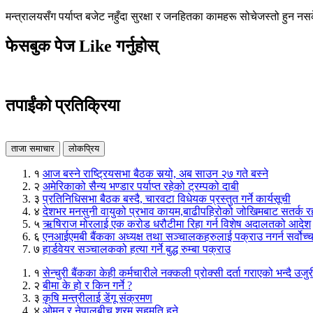
मन्त्रालयसँग पर्याप्त बजेट नहुँदा सुरक्षा र जनहितका कामहरू सोचेजस्तो हुन नस
फेसबुक पेज Like गर्नुहोस्
तपाईंको प्रतिक्रिया
ताजा समाचार
लोकप्रिय
१
आज बस्ने राष्ट्रियसभा बैठक सर्‍यो, अब साउन २७ गते बस्ने
२
अमेरिकाको सैन्य भण्डार पर्याप्त रहेको ट्रम्पको दाबी
३
प्रतिनिधिसभा बैठक बस्दै, चारवटा विधेयक प्रस्तुत गर्ने कार्यसूची
४
देशभर मनसुनी वायुको प्रभाव कायम,बाढीपहिरोको जोखिमबाट सतर्क 
५
ऋषिराज मोरलाई एक करोड धरौटीमा रिहा गर्न विशेष अदालतको आदेश
६
एनआईएमबी बैंकका अध्यक्ष तथा सञ्चालकहरुलाई पक्राउ नगर्न सर्वोच
७
हार्डवेयर सञ्चालकको हत्या गर्ने बुद्ध रुम्बा पक्राउ
१
सेन्चुरी बैंकका केही कर्मचारीले नक्कली प्रोक्सी दर्ता गराएको भन्दै उजु
२
बीमा के हो र किन गर्ने ?
३
कृषि मन्त्रीलाई डेंगू संक्रमण
४
ओमन र नेपालबीच श्रम सहमति हुने