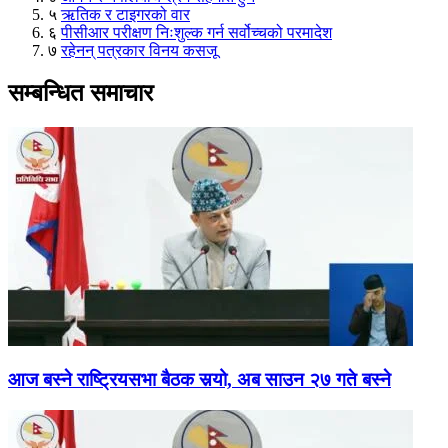
५
ऋतिक र टाइगरको वार
६
पीसीआर परीक्षण निःशुल्क गर्न सर्वोच्चको परमादेश
७
रहेनन् पत्रकार विनय कसजू
सम्बन्धित समाचार
आज बस्ने राष्ट्रियसभा बैठक सर्‍यो, अब साउन २७ गते बस्ने