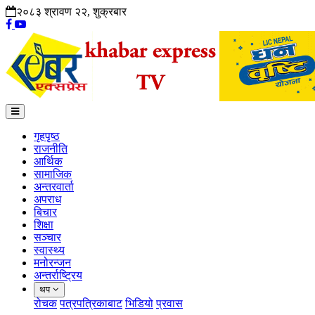
२०८३ श्रावण २२, शुक्रबार
गृहपृष्ठ
राजनीति
आर्थिक
सामाजिक
अन्तरवार्ता
अपराध
बिचार
शिक्षा
सञ्चार
स्वास्थ्य
मनोरन्जन
अन्तर्राष्ट्रिय
थप
रोचक
पत्रपत्रिकाबाट
भिडियो
प्रवास