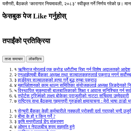
यसैगरी, बैठकले ‘कारागार नियमावली, २०८३’ स्वीकृत गर्ने निर्णय गरेको छ। मानव
फेसबुक पेज Like गर्नुहोस्
तपाईंको प्रतिक्रिया
ताजा समाचार
लोकप्रिय
१
ऋषिराज मोरलाई एक करोड धरौटीमा रिहा गर्न विशेष अदालतको आदेश
२
एनआईएमबी बैंकका अध्यक्ष तथा सञ्चालकहरुलाई पक्राउ नगर्न सर्वोच
३
हार्डवेयर सञ्चालकको हत्या गर्ने बुद्ध रुम्बा पक्राउ
४
महाधिवेशनको काम थाल्न समितिका संयोजकलाई अध्यक्ष लिङ्देनको निर
५
विस्थापित सुकुम्वासी बालबालिकाको शिक्षा र आवास सुनिश्चित गर्न सर
६
स्पोर्टस टुरिज्मको लक्ष्य बोकेका पराजुलीको नाट्टा सचिवमा उम्मेदवारी
७
राष्ट्रिय सभा बैठकमा गृहमन्त्री गुरुङको क्षमायाचना : मेरो भाषा ठाडो भ
१
सेन्चुरी बैंकका केही कर्मचारीले नक्कली प्रोक्सी दर्ता गराएको भन्दै उजु
२
बीमा के हो र किन गर्ने ?
३
कृषि मन्त्रीलाई डेंगू संक्रमण
४
ओमन र नेपालबीच श्रम सहमति हुने