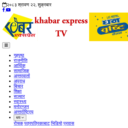
२०८३ श्रावण २२, शुक्रबार
गृहपृष्ठ
राजनीति
आर्थिक
सामाजिक
अन्तरवार्ता
अपराध
बिचार
शिक्षा
सञ्चार
स्वास्थ्य
मनोरन्जन
अन्तर्राष्ट्रिय
थप
रोचक
पत्रपत्रिकाबाट
भिडियो
प्रवास