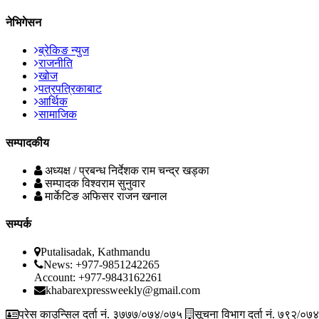
नेभिगेसन
ब्रेकिङ न्युज
राजनीति
खोज
पत्रपत्रिकाबाट
आर्थिक
सामाजिक
सम्पादकीय
अध्यक्ष / प्रबन्ध निर्देशक
राम चन्द्र खड्का
सम्पादक
विश्वराम सुनुवार
मार्केटिङ अफिसर
राजन खनाल
सम्पर्क
Putalisadak, Kathmandu
News: +977-9851242265
Account: +977-9843162261
khabarexpressweekly@gmail.com
प्रेस काउन्सिल दर्ता नं. ३७७७/०७४/०७५
सूचना विभाग दर्ता नं. ७९२/०७