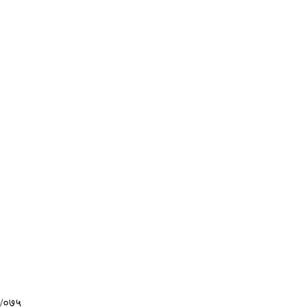
४/०७५