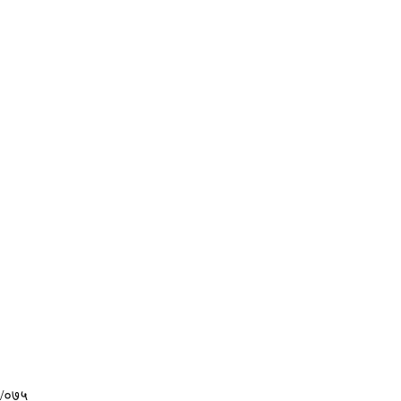
४/०७५