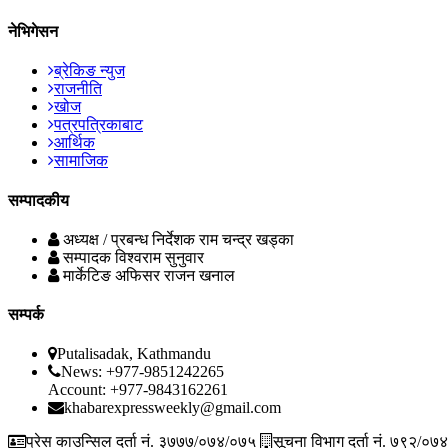
नेभिगेसन
ब्रेकिङ न्युज
राजनीति
खोज
पत्रपत्रिकाबाट
आर्थिक
सामाजिक
सम्पादकीय
अध्यक्ष / प्रबन्ध निर्देशक
राम चन्द्र खड्का
सम्पादक
विश्वराम सुनुवार
मार्केटिङ अफिसर
राजन खनाल
सम्पर्क
Putalisadak, Kathmandu
News: +977-9851242265
Account: +977-9843162261
khabarexpressweekly@gmail.com
प्रेस काउन्सिल दर्ता नं. ३७७७/०७४/०७५
सूचना विभाग दर्ता नं. ७९२/०७