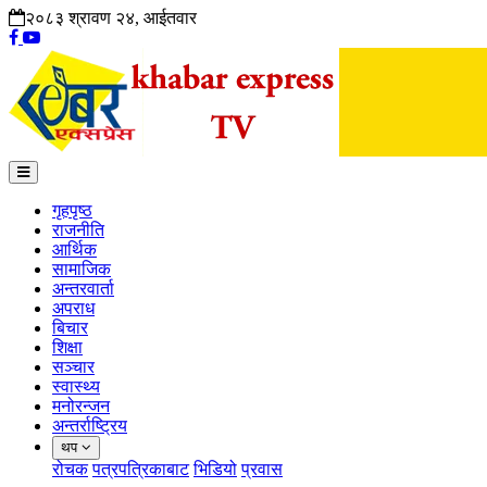
२०८३ श्रावण २४, आईतवार
गृहपृष्ठ
राजनीति
आर्थिक
सामाजिक
अन्तरवार्ता
अपराध
बिचार
शिक्षा
सञ्चार
स्वास्थ्य
मनोरन्जन
अन्तर्राष्ट्रिय
थप
रोचक
पत्रपत्रिकाबाट
भिडियो
प्रवास