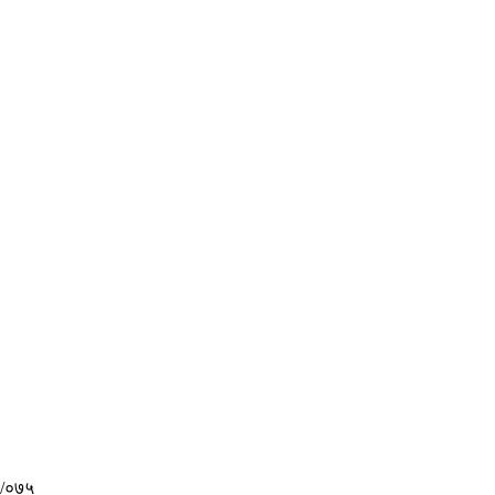
४/०७५