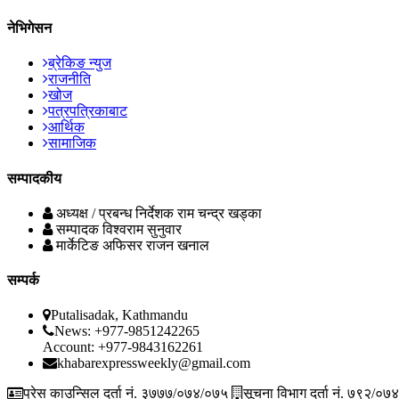
नेभिगेसन
ब्रेकिङ न्युज
राजनीति
खोज
पत्रपत्रिकाबाट
आर्थिक
सामाजिक
सम्पादकीय
अध्यक्ष / प्रबन्ध निर्देशक
राम चन्द्र खड्का
सम्पादक
विश्वराम सुनुवार
मार्केटिङ अफिसर
राजन खनाल
सम्पर्क
Putalisadak, Kathmandu
News: +977-9851242265
Account: +977-9843162261
khabarexpressweekly@gmail.com
प्रेस काउन्सिल दर्ता नं. ३७७७/०७४/०७५
सूचना विभाग दर्ता नं. ७९२/०७